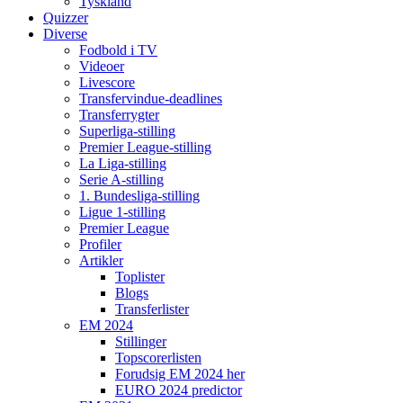
Tyskland
Quizzer
Diverse
Fodbold i TV
Videoer
Livescore
Transfervindue-deadlines
Transferrygter
Superliga-stilling
Premier League-stilling
La Liga-stilling
Serie A-stilling
1. Bundesliga-stilling
Ligue 1-stilling
Premier League
Profiler
Artikler
Toplister
Blogs
Transferlister
EM 2024
Stillinger
Topscorerlisten
Forudsig EM 2024 her
EURO 2024 predictor