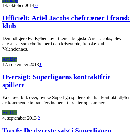
Frankrig
14. oktober 2013
0
Officielt: Ariël Jacobs cheftræner i fransk
klub
Den tidligere FC København-træner, belgiske Ariël Jacobs, blev i
dag ansat som cheftræner i den kriseramte, franske klub
Valenciennes.
Artikler
17. september 2013
0
Oversigt: Superligaens kontraktfrie
spillere
Få et overblik over, hvilke Superliga-spillere, der har kontraktudløb i
de kommende to transfervinduer – til vinter og sommer.
Artikler
4. september 2013
2
Top-6: De dyreste salg i Superligaen