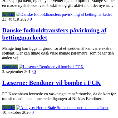
2023 går på hæld, og et nyt år venter lige om hjørnet. Mange skaber
en masse nytårsforsæt ved årsskiftet og går aktivt ind i det nye år…
Artikler
23. august 2023
0
Danske fodboldtransfers påvirkning af
bettingmarkedet
Mange ting kan ligge til grund for at et væddemål kan være ekstra
spilbart. Der kan tillige også være mange parametre, som peger den
anden vej.
Danmark
3. september 2019
0
Læserne: Bendtner vil bombe i FCK
FC København leverede en vaskeægte transferbombe, da de kort før
transferdeadline annoncerede tilgangen af Nicklas Bendtner.
Artikler
10. oktober 2020
0