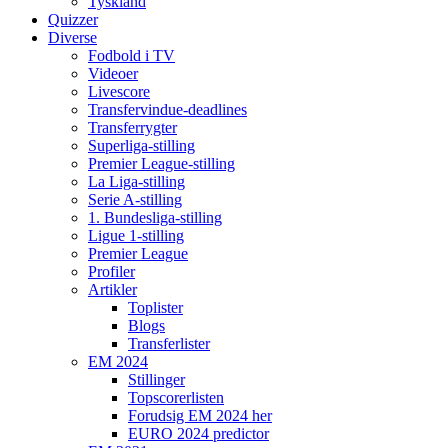
Tyskland
Quizzer
Diverse
Fodbold i TV
Videoer
Livescore
Transfervindue-deadlines
Transferrygter
Superliga-stilling
Premier League-stilling
La Liga-stilling
Serie A-stilling
1. Bundesliga-stilling
Ligue 1-stilling
Premier League
Profiler
Artikler
Toplister
Blogs
Transferlister
EM 2024
Stillinger
Topscorerlisten
Forudsig EM 2024 her
EURO 2024 predictor