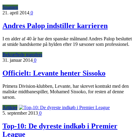
Spanien
21. april 2014
0
Andres Palop indstiller karrieren
I en alder af 40 år har den spanske målmand Andres Palop besluttet
at smide handskerne på hylden efter 19 sæsoner som professionel.
Bekræftede transfers
31. januar 2014
0
Officielt: Levante henter Sissoko
Primera Division-klubben, Levante, har skrevet kontrakt med den
maliske midtbanespiller, Mohamed Sissoko, for resten af denne
sæson.
Artikler
5. september 2013
0
Top-10: De dyreste indkøb i Premier
League