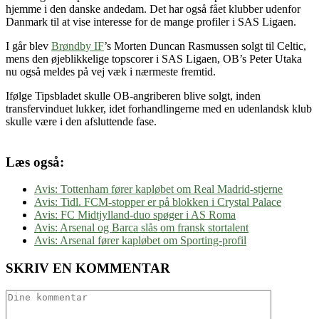
hjemme i den danske andedam. Det har også fået klubber udenfor
Danmark til at vise interesse for de mange profiler i SAS Ligaen.
I går blev
Brøndby IF
’s Morten Duncan Rasmussen solgt til Celtic,
mens den øjeblikkelige topscorer i SAS Ligaen, OB’s Peter Utaka
nu også meldes på vej væk i nærmeste fremtid.
Ifølge Tipsbladet skulle OB-angriberen blive solgt, inden
transfervinduet lukker, idet forhandlingerne med en udenlandsk klub
skulle være i den afsluttende fase.
Læs også:
Avis: Tottenham fører kapløbet om Real Madrid-stjerne
Avis: Tidl. FCM-stopper er på blokken i Crystal Palace
Avis: FC Midtjylland-duo spøger i AS Roma
Avis: Arsenal og Barca slås om fransk stortalent
Avis: Arsenal fører kapløbet om Sporting-profil
SKRIV EN KOMMENTAR