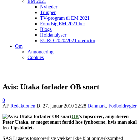
EM 2021
Nyheder
Trupper
TV-program til EM 2021
Forudsig EM 2021 her
Blogs
Holdanalyser
EURO 2020/2021 predictor
Om
Annoncering
Cookies
Avis: Utaka forlader OB snart
0
AF
Redaktionen
D.
27. januar 2010 22:28
Danmark
,
Fodboldrygter
OB
’s topscorer, angriberen
Peter Utaka, er meget snart fortid hos fynboerne, hvis man skal
tro Tipsbladet.
SAS Ligaens topscorerliste vækker ikke blot opmærksomhed