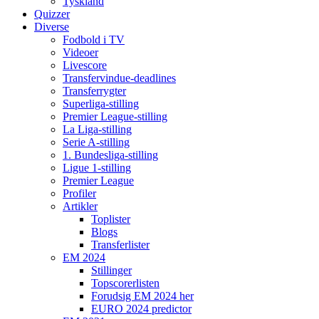
Tyskland
Quizzer
Diverse
Fodbold i TV
Videoer
Livescore
Transfervindue-deadlines
Transferrygter
Superliga-stilling
Premier League-stilling
La Liga-stilling
Serie A-stilling
1. Bundesliga-stilling
Ligue 1-stilling
Premier League
Profiler
Artikler
Toplister
Blogs
Transferlister
EM 2024
Stillinger
Topscorerlisten
Forudsig EM 2024 her
EURO 2024 predictor