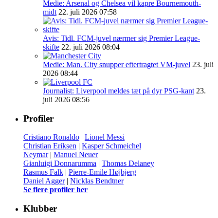
Medie: Arsenal og Chelsea vil kapre Bournemouth-
midt
22. juli 2026 07:58
Avis: Tidl. FCM-juvel nærmer sig Premier League-
skifte
22. juli 2026 08:04
Medie: Man. City snupper eftertragtet VM-juvel
23. juli
2026 08:44
Journalist: Liverpool meldes tæt på dyr PSG-kant
23.
juli 2026 08:56
Profiler
Cristiano Ronaldo
|
Lionel Messi
Christian Eriksen
|
Kasper Schmeichel
Neymar
|
Manuel Neuer
Gianluigi Donnarumma
|
Thomas Delaney
Rasmus Falk
|
Pierre-Emile Højbjerg
Daniel Agger
|
Nicklas Bendtner
Se flere profiler her
Klubber