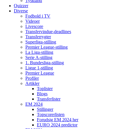
Tyskland
Quizzer
Diverse
Fodbold i TV
Videoer
Livescore
Transfervindue-deadlines
Transferrygter
Superliga-stilling
Premier League-stilling
La Liga-stilling
Serie A-stilling
1. Bundesliga-stilling
Ligue 1-stilling
Premier League
Profiler
Artikler
Toplister
Blogs
Transferlister
EM 2024
Stillinger
Topscorerlisten
Forudsig EM 2024 her
EURO 2024 predictor