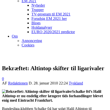
EM 2021
Nyheder
Trupper
TV-program til EM 2021
Forudsig EM 2021 her
Blogs
Holdanalyser
EURO 2020/2021 predictor
Om
Annoncering
Cookies
Bekræftet: Altintop skifter til ligarivaler
0
AF
Redaktionen
D.
28. januar 2010 22:24
Tyskland
Schalke 04’s Halil
Altintop er nu endelig efter længere tids forhandlinger blevet
enig med Eintracht Frankfurt.
Bundesliga-klubben Schalke 04 har solgt Halil Altintop til