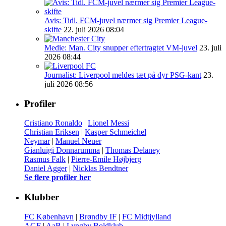
Avis: Tidl. FCM-juvel nærmer sig Premier League-
skifte
22. juli 2026 08:04
Medie: Man. City snupper eftertragtet VM-juvel
23. juli
2026 08:44
Journalist: Liverpool meldes tæt på dyr PSG-kant
23.
juli 2026 08:56
Profiler
Cristiano Ronaldo
|
Lionel Messi
Christian Eriksen
|
Kasper Schmeichel
Neymar
|
Manuel Neuer
Gianluigi Donnarumma
|
Thomas Delaney
Rasmus Falk
|
Pierre-Emile Højbjerg
Daniel Agger
|
Nicklas Bendtner
Se flere profiler her
Klubber
FC København
|
Brøndby IF
|
FC Midtjylland
AGF
|
AaB
|
Lyngby Boldklub