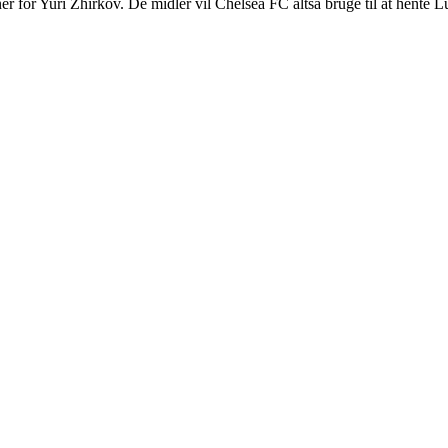
r for Yuri Zhirkov. De midler vil Chelsea FC altså bruge til at hente