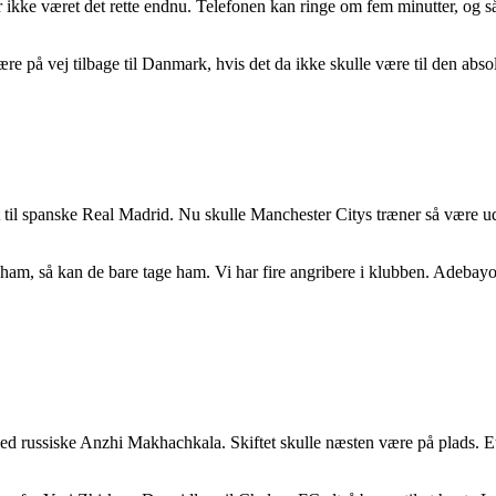
r ikke været det rette endnu. Telefonen kan ringe om fem minutter, og s
e på vej tilbage til Danmark, hvis det da ikke skulle være til den absolu
til spanske Real Madrid. Nu skulle Manchester Citys træner så være ud
m, så kan de bare tage ham. Vi har fire angribere i klubben. Adebayor ha
ed russiske Anzhi Makhachkala. Skiftet skulle næsten være på plads. Et sk