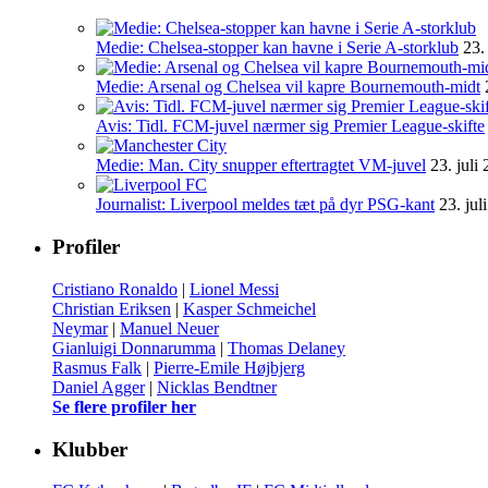
Medie: Chelsea-stopper kan havne i Serie A-storklub
23.
Medie: Arsenal og Chelsea vil kapre Bournemouth-midt
Avis: Tidl. FCM-juvel nærmer sig Premier League-skifte
Medie: Man. City snupper eftertragtet VM-juvel
23. juli
Journalist: Liverpool meldes tæt på dyr PSG-kant
23. jul
Profiler
Cristiano Ronaldo
|
Lionel Messi
Christian Eriksen
|
Kasper Schmeichel
Neymar
|
Manuel Neuer
Gianluigi Donnarumma
|
Thomas Delaney
Rasmus Falk
|
Pierre-Emile Højbjerg
Daniel Agger
|
Nicklas Bendtner
Se flere profiler her
Klubber