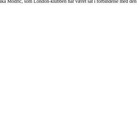
 Luka Modric, som London-klubben har været sat i forbindelse med den