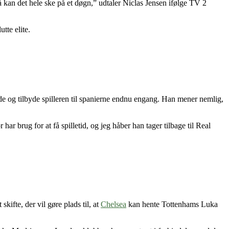
å kan det hele ske på et døgn,” udtaler Niclas Jensen ifølge TV 2
tte elite.
e og tilbyde spilleren til spanierne endnu engang. Han mener nemlig,
r brug for at få spilletid, og jeg håber han tager tilbage til Real
ifte, der vil gøre plads til, at
Chelsea
kan hente Tottenhams Luka