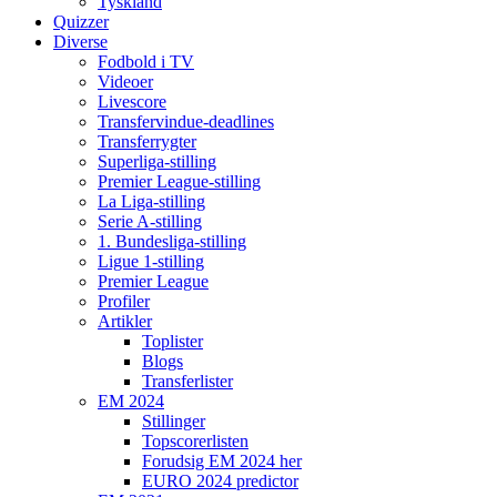
Tyskland
Quizzer
Diverse
Fodbold i TV
Videoer
Livescore
Transfervindue-deadlines
Transferrygter
Superliga-stilling
Premier League-stilling
La Liga-stilling
Serie A-stilling
1. Bundesliga-stilling
Ligue 1-stilling
Premier League
Profiler
Artikler
Toplister
Blogs
Transferlister
EM 2024
Stillinger
Topscorerlisten
Forudsig EM 2024 her
EURO 2024 predictor