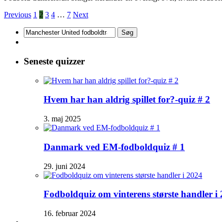
Previous
1
2
3
4
…
7
Next
Søg
efter:
Seneste quizzer
Hvem har han aldrig spillet for?-quiz # 2
3. maj 2025
Danmark ved EM-fodboldquiz # 1
29. juni 2024
Fodboldquiz om vinterens største handler i
16. februar 2024