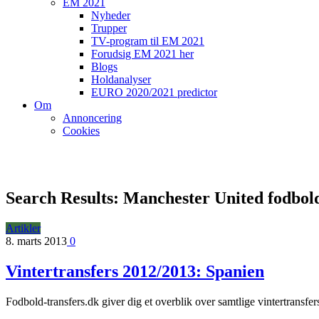
EM 2021
Nyheder
Trupper
TV-program til EM 2021
Forudsig EM 2021 her
Blogs
Holdanalyser
EURO 2020/2021 predictor
Om
Annoncering
Cookies
Search Results: Manchester United fodbold
Artikler
8. marts 2013
0
Vintertransfers 2012/2013: Spanien
Fodbold-transfers.dk giver dig et overblik over samtlige vintertransf