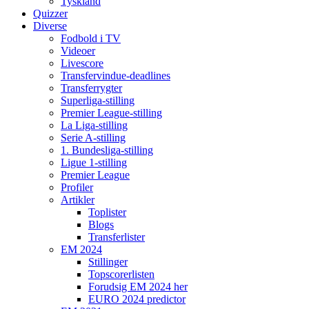
Tyskland
Quizzer
Diverse
Fodbold i TV
Videoer
Livescore
Transfervindue-deadlines
Transferrygter
Superliga-stilling
Premier League-stilling
La Liga-stilling
Serie A-stilling
1. Bundesliga-stilling
Ligue 1-stilling
Premier League
Profiler
Artikler
Toplister
Blogs
Transferlister
EM 2024
Stillinger
Topscorerlisten
Forudsig EM 2024 her
EURO 2024 predictor