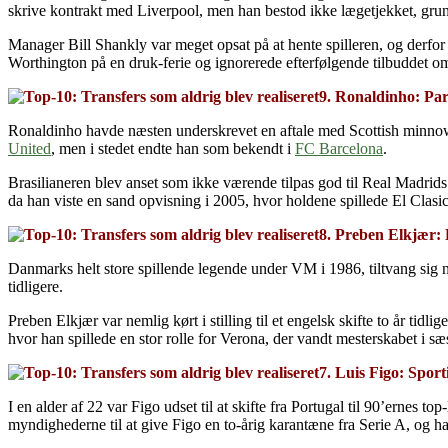
skrive kontrakt med Liverpool, men han bestod ikke lægetjekket, grunde
Manager Bill Shankly var meget opsat på at hente spilleren, og derfor 
Worthington på en druk-ferie og ignorerede efterfølgende tilbuddet o
9. Ronaldinho: Pa
Ronaldinho havde næsten underskrevet en aftale med Scottish minnows St.
United
, men i stedet endte han som bekendt i
FC Barcelona
.
Brasilianeren blev anset som ikke værende tilpas god til Real Madrid
da han viste en sand opvisning i 2005, hvor holdene spillede El Clasic
8. Preben Elkjær:
Danmarks helt store spillende legende under VM i 1986, tiltvang sig 
tidligere.
Preben Elkjær var nemlig kørt i stilling til et engelsk skifte to år tid
hvor han spillede en stor rolle for Verona, der vandt mesterskabet i s
7. Luis Figo: Spor
I en alder af 22 var Figo udset til at skifte fra Portugal til 90’ernes
myndighederne til at give Figo en to-årig karantæne fra Serie A, og han 