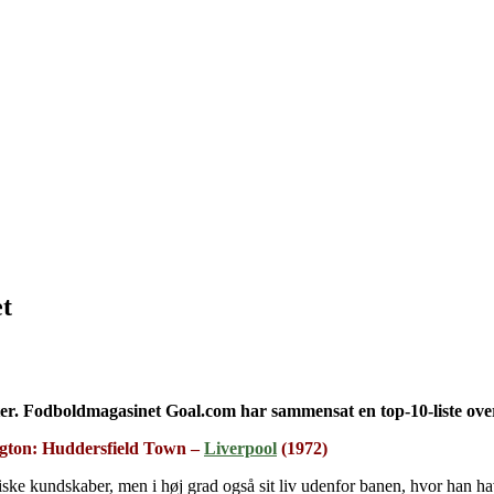
et
r. Fodboldmagasinet Goal.com har sammensat en top-10-liste over de
gton: Huddersfield Town –
Liverpool
(1972)
kundskaber, men i høj grad også sit liv udenfor banen, hvor han havde s