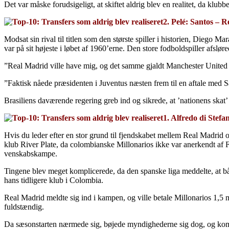
Det var måske forudsigeligt, at skiftet aldrig blev en realitet, da kl
2. Pelé: Santos – 
Modsat sin rival til titlen som den største spiller i historien, Diego 
var på sit højeste i løbet af 1960’erne. Den store fodboldspiller afsløred
”Real Madrid ville have mig, og det samme gjaldt Manchester United o
”Faktisk nåede præsidenten i Juventus næsten frem til en aftale med Sa
Brasiliens daværende regering greb ind og sikrede, at ’nationens skat’ 
1. Alfredo di Stef
Hvis du leder efter en stor grund til fjendskabet mellem Real Madrid o
klub River Plate, da colombianske Millonarios ikke var anerkendt af F
venskabskampe.
Tingene blev meget komplicerede, da den spanske liga meddelte, at båd
hans tidligere klub i Colombia.
Real Madrid meldte sig ind i kampen, og ville betale Millonarios 1,5 m
fuldstændig.
Da sæsonstarten nærmede sig, bøjede myndighederne sig dog, og kom me