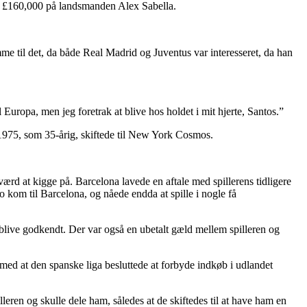
 man £160,000 på landsmanden Alex Sabella.
omme til det, da både Real Madrid og Juventus var interesseret, da han
Europa, men jeg foretrak at blive hos holdet i mit hjerte, Santos.”
 i 1975, som 35-årig, skiftede til New York Cosmos.
ærd at kigge på. Barcelona lavede en aftale med spillerens tidligere
 kom til Barcelona, og nåede endda at spille i nogle få
 blive godkendt. Der var også en ubetalt gæld mellem spilleren og
g med at den spanske liga besluttede at forbyde indkøb i udlandet
en og skulle dele ham, således at de skiftedes til at have ham en