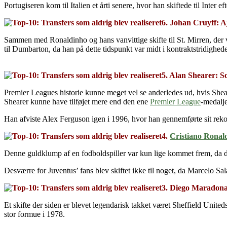
Portugiseren kom til Italien et årti senere, hvor han skiftede til Inter
6. Johan Cruyff: 
Sammen med Ronaldinho og hans vanvittige skifte til St. Mirren, der var
til Dumbarton, da han på dette tidspunkt var midt i kontraktstridighe
5. Alan Shearer: 
Premier Leagues historie kunne meget vel se anderledes ud, hvis Shea
Shearer kunne have tilføjet mere end den ene
Premier League
-medalje
Han afviste Alex Ferguson igen i 1996, hvor han gennemførte sit rek
4.
Cristiano Ronal
Denne guldklump af en fodboldspiller var kun lige kommet frem, da de
Desværre for Juventus’ fans blev skiftet ikke til noget, da Marcelo Sala
3. Diego Maradona:
Et skifte der siden er blevet legendarisk takket været Sheffield Unite
stor formue i 1978.