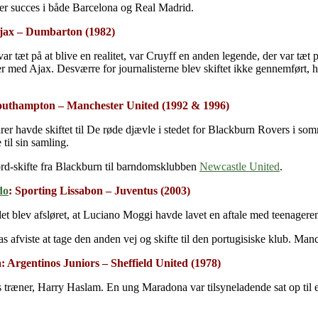
 efter succes i både Barcelona og Real Madrid.
Ajax – Dumbarton (1982)
 tæt på at blive en realitet, var Cruyff en anden legende, der var tæt på
der med Ajax. Desværre for journalisterne blev skiftet ikke gennemført, 
Southampton – Manchester United (1992 & 1996)
rer havde skiftet til De røde djævle i stedet for Blackburn Rovers i s
 til sin samling.
ord-skifte fra Blackburn til barndomsklubben
Newcastle United
.
do
: Sporting Lissabon – Juventus (2003)
t blev afsløret, at Luciano Moggi havde lavet en aftale med teenageren
s afviste at tage den anden vej og skifte til den portugisiske klub. Manch
 Argentinos Juniors – Sheffield United (1978)
ds træner, Harry Haslam. En ung Maradona var tilsyneladende sat op til e