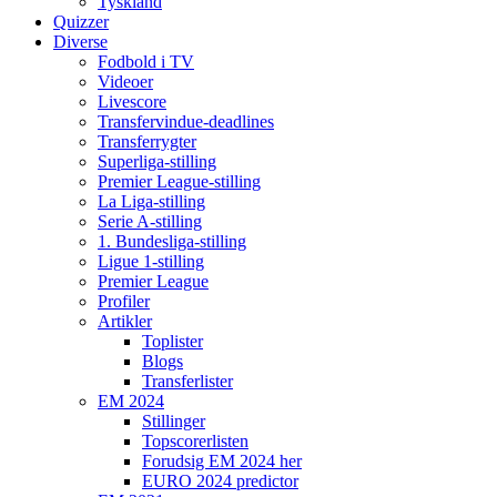
Tyskland
Quizzer
Diverse
Fodbold i TV
Videoer
Livescore
Transfervindue-deadlines
Transferrygter
Superliga-stilling
Premier League-stilling
La Liga-stilling
Serie A-stilling
1. Bundesliga-stilling
Ligue 1-stilling
Premier League
Profiler
Artikler
Toplister
Blogs
Transferlister
EM 2024
Stillinger
Topscorerlisten
Forudsig EM 2024 her
EURO 2024 predictor