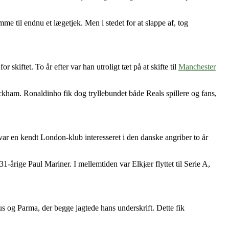
e til endnu et lægetjek. Men i stedet for at slappe af, tog
kiftet. To år efter var han utroligt tæt på at skifte til
Manchester
kham. Ronaldinho fik dog tryllebundet både Reals spillere og fans,
ar en kendt London-klub interesseret i den danske angriber to år
31-årige Paul Mariner. I mellemtiden var Elkjær flyttet til Serie A,
tus og Parma, der begge jagtede hans underskrift. Dette fik