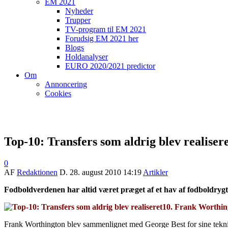
EM 2021
Nyheder
Trupper
TV-program til EM 2021
Forudsig EM 2021 her
Blogs
Holdanalyser
EURO 2020/2021 predictor
Om
Annoncering
Cookies
Top-10: Transfers som aldrig blev realiser
0
AF
Redaktionen
D.
28. august 2010 14:19
Artikler
Fodboldverdenen har altid været præget af et hav af fodboldrygte
10. Frank Worthin
Frank Worthington blev sammenlignet med George Best for sine tekniske 