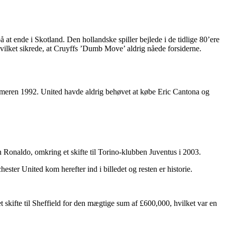
 at ende i Skotland. Den hollandske spiller bejlede i de tidlige 80’ere
hvilket sikrede, at Cruyffs ’Dumb Move’ aldrig nåede forsiderne.
ommeren 1992. United havde aldrig behøvet at købe Eric Cantona og
 Ronaldo, omkring et skifte til Torino-klubben Juventus i 2003.
ester United kom herefter ind i billedet og resten er historie.
t skifte til Sheffield for den mægtige sum af £600,000, hvilket var en