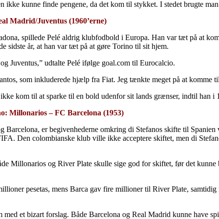
ubben ikke kunne finde pengene, da det kom til stykket. I stedet brugte
Real Madrid/Juventus (1960’erne)
Maradona, spillede Pelé aldrig klubfodbold i Europa. Han var tæt på at k
e sidste år, at han var tæt på at gøre Torino til sit hjem.
g Juventus,” udtalte Pelé ifølge goal.com til Eurocalcio.
ntos, som inkluderede hjælp fra Fiat. Jeg tænkte meget på at komme til 
ikke kom til at sparke til en bold udenfor sit lands grænser, indtil han
ano: Millonarios – FC Barcelona (1953)
g Barcelona, er begivenhederne omkring di Stefanos skifte til Spanien v
IFA. Den colombianske klub ville ikke acceptere skiftet, men di Stefano
e Millonarios og River Plate skulle sige god for skiftet, før det kunne
illioner pesetas, mens Barca gav fire millioner til River Plate, samtidi
d et bizart forslag. Både Barcelona og Real Madrid kunne have spiller