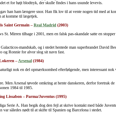
t et for højt blodtryk, der skulle findes i hans usunde levevis.
gav han ham længere snor. Han fik lov til at vente nogen tid med at komm
m at komme til lægetjek.
ris Saint Germain –
Real Madrid
(2003)
 Mirren tilbage i 2001, men en falsk pas-skandale satte en stopper for s
s Galacticos-mandskab, og i stedet hentede man superbrandet David Bec
o og Ronnie for alvor slog sit navn fast.
 Lokeren –
Arsenal
(1984)
naturligt nok en del opmærksomhed efterfølgende, men interessant nok v
ligere. Men Arsenal tøvede omkring at hente danskeren, derfor foretrak de 
æsonen 1984 til 1985.
ting Lissabon – Parma/Juventus (1995)
 top-liga Serie A. Han begik dog den fejl at skrive kontakt med både Juven
var således nødt til at skifte til Spanien og Barcelona i stedet.