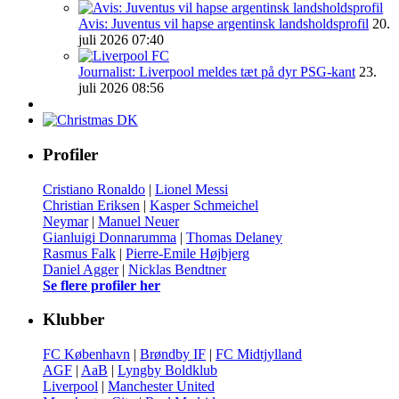
Avis: Juventus vil hapse argentinsk landsholdsprofil
20.
juli 2026 07:40
Journalist: Liverpool meldes tæt på dyr PSG-kant
23.
juli 2026 08:56
Profiler
Cristiano Ronaldo
|
Lionel Messi
Christian Eriksen
|
Kasper Schmeichel
Neymar
|
Manuel Neuer
Gianluigi Donnarumma
|
Thomas Delaney
Rasmus Falk
|
Pierre-Emile Højbjerg
Daniel Agger
|
Nicklas Bendtner
Se flere profiler her
Klubber
FC København
|
Brøndby IF
|
FC Midtjylland
AGF
|
AaB
|
Lyngby Boldklub
Liverpool
|
Manchester United