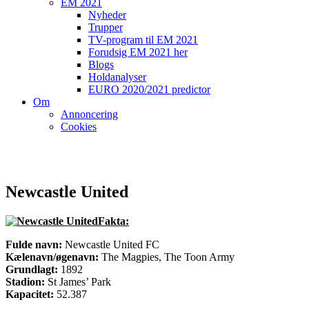
EM 2021
Nyheder
Trupper
TV-program til EM 2021
Forudsig EM 2021 her
Blogs
Holdanalyser
EURO 2020/2021 predictor
Om
Annoncering
Cookies
Newcastle United
Fakta:
Fulde navn:
Newcastle United FC
Kælenavn/øgenavn:
The Magpies, The Toon Army
Grundlagt:
1892
Stadion:
St James’ Park
Kapacitet:
52.387