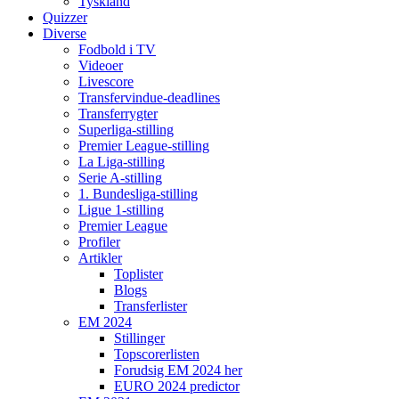
Tyskland
Quizzer
Diverse
Fodbold i TV
Videoer
Livescore
Transfervindue-deadlines
Transferrygter
Superliga-stilling
Premier League-stilling
La Liga-stilling
Serie A-stilling
1. Bundesliga-stilling
Ligue 1-stilling
Premier League
Profiler
Artikler
Toplister
Blogs
Transferlister
EM 2024
Stillinger
Topscorerlisten
Forudsig EM 2024 her
EURO 2024 predictor