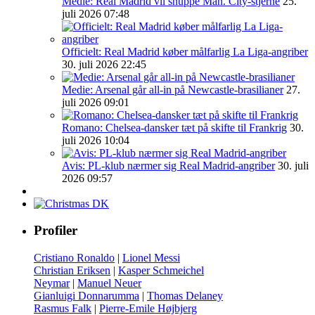
Medie: Real Madrid vil snuppe Man. City-stjerne
25.
juli 2026 07:48
Officielt: Real Madrid køber målfarlig La Liga-angriber
30. juli 2026 22:45
Medie: Arsenal går all-in på Newcastle-brasilianer
27.
juli 2026 09:01
Romano: Chelsea-dansker tæt på skifte til Frankrig
30.
juli 2026 10:04
Avis: PL-klub nærmer sig Real Madrid-angriber
30. juli
2026 09:57
Profiler
Cristiano Ronaldo
|
Lionel Messi
Christian Eriksen
|
Kasper Schmeichel
Neymar
|
Manuel Neuer
Gianluigi Donnarumma
|
Thomas Delaney
Rasmus Falk
|
Pierre-Emile Højbjerg