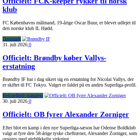
Officielt: FCK-keeper rykker til norsk
klub
FC Københavns målmand, 19-årige Oscar Buur, er blevet udlejet til
den norske klub IL Hødd.
Danmark
31. juli 2026
0
Officielt: Brøndby køber Vallys-
erstatning
Brøndby IF har i dag sikret sig en erstatning for Nicolai Vallys, der
er skiftet til FC Tokyo. Valget er faldet på en anden Superliga-profil.
Bekræftede transfers
30. juli 2026
0
Officielt: OB fyrer Alexander Zorniger
Efter blot en kamp i den nye Superliga-sæson har Odense Boldklub
valgt at fyre den 58-årige tyske cheftræner, Alexander Zorniger, som
opsiges med øjeblikkelig virkning.