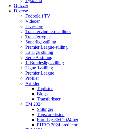
Tyskland
Quizzer
Diverse
Fodbold i TV
Videoer
Livescore
Transfervindue-deadlines
Transferrygter
Superliga-stilling
Premier League-stilling
La Liga-stilling
Serie A-stilling
1. Bundesliga-stilling
Ligue 1-stilling
Premier League
Profiler
Artikler
Toplister
Blogs
Transferlister
EM 2024
Stillinger
Topscorerlisten
Forudsig EM 2024 her
EURO 2024 predictor