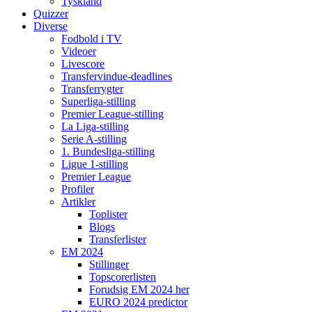
Tyskland
Quizzer
Diverse
Fodbold i TV
Videoer
Livescore
Transfervindue-deadlines
Transferrygter
Superliga-stilling
Premier League-stilling
La Liga-stilling
Serie A-stilling
1. Bundesliga-stilling
Ligue 1-stilling
Premier League
Profiler
Artikler
Toplister
Blogs
Transferlister
EM 2024
Stillinger
Topscorerlisten
Forudsig EM 2024 her
EURO 2024 predictor