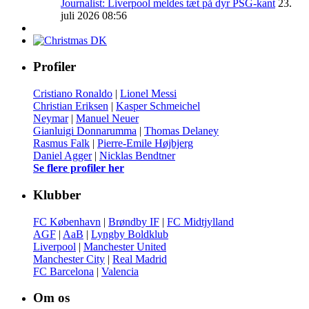
Journalist: Liverpool meldes tæt på dyr PSG-kant
23.
juli 2026 08:56
Profiler
Cristiano Ronaldo
|
Lionel Messi
Christian Eriksen
|
Kasper Schmeichel
Neymar
|
Manuel Neuer
Gianluigi Donnarumma
|
Thomas Delaney
Rasmus Falk
|
Pierre-Emile Højbjerg
Daniel Agger
|
Nicklas Bendtner
Se flere profiler her
Klubber
FC København
|
Brøndby IF
|
FC Midtjylland
AGF
|
AaB
|
Lyngby Boldklub
Liverpool
|
Manchester United
Manchester City
|
Real Madrid
FC Barcelona
|
Valencia
Om os