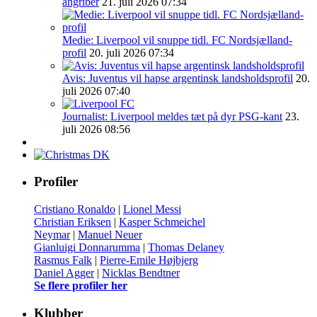
angriber
21. juli 2026 07:34
Medie: Liverpool vil snuppe tidl. FC Nordsjælland-
profil
20. juli 2026 07:34
Avis: Juventus vil hapse argentinsk landsholdsprofil
20.
juli 2026 07:40
Journalist: Liverpool meldes tæt på dyr PSG-kant
23.
juli 2026 08:56
Profiler
Cristiano Ronaldo
|
Lionel Messi
Christian Eriksen
|
Kasper Schmeichel
Neymar
|
Manuel Neuer
Gianluigi Donnarumma
|
Thomas Delaney
Rasmus Falk
|
Pierre-Emile Højbjerg
Daniel Agger
|
Nicklas Bendtner
Se flere profiler her
Klubber