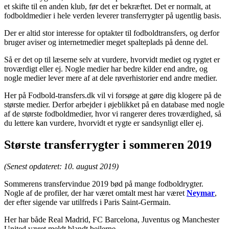
et skifte til en anden klub, før det er bekræftet. Det er normalt, at
fodboldmedier i hele verden leverer transferrygter på ugentlig basis.
Der er altid stor interesse for optakter til fodboldtransfers, og derfor
bruger aviser og internetmedier meget spalteplads på denne del.
Så er det op til læserne selv at vurdere, hvorvidt mediet og rygtet er
troværdigt eller ej. Nogle medier har bedre kilder end andre, og
nogle medier lever mere af at dele røverhistorier end andre medier.
Her på Fodbold-transfers.dk vil vi forsøge at gøre dig klogere på de
største medier. Derfor arbejder i øjeblikket på en database med nogle
af de største fodboldmedier, hvor vi rangerer deres troværdighed, så
du lettere kan vurdere, hvorvidt et rygte er sandsynligt eller ej.
Største transferrygter i sommeren 2019
(Senest opdateret: 10. august 2019)
Sommerens transfervindue 2019 bød på mange fodboldrygter.
Nogle af de profiler, der har været omtalt mest har været
Neymar
,
der efter sigende var utilfreds i Paris Saint-Germain.
Her har både Real Madrid, FC Barcelona, Juventus og Manchester
United været meldt blandt bejlerne.