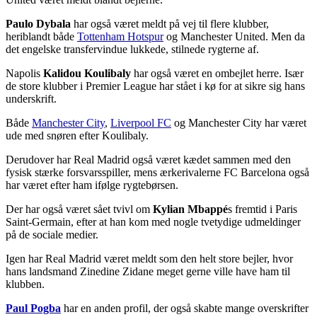
Paulo Dybala
har også været meldt på vej til flere klubber,
heriblandt både
Tottenham Hotspur
og Manchester United. Men da
det engelske transfervindue lukkede, stilnede rygterne af.
Napolis
Kalidou Koulibaly
har også været en ombejlet herre. Især
de store klubber i Premier League har stået i kø for at sikre sig hans
underskrift.
Både
Manchester City
,
Liverpool FC
og Manchester City har været
ude med snøren efter Koulibaly.
Derudover har Real Madrid også været kædet sammen med den
fysisk stærke forsvarsspiller, mens ærkerivalerne FC Barcelona også
har været efter ham ifølge rygtebørsen.
Der har også været sået tvivl om
Kylian Mbappé
s fremtid i Paris
Saint-Germain, efter at han kom med nogle tvetydige udmeldinger
på de sociale medier.
Igen har Real Madrid været meldt som den helt store bejler, hvor
hans landsmand Zinedine Zidane meget gerne ville have ham til
klubben.
Paul Pogba
har en anden profil, der også skabte mange overskrifter