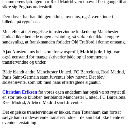
i sommerens løb. Igen har Real Madrid været nævnt flest gange til at
sikre sig Pogbas underskrift.
Derudover har han tidligere klub, Juventus, også været inde i
billedet på rygtebasis.
Men efter at det engelske transfervindue lukkede og Manchester
United ikke hentede nogen erstatning, så virker det ikke længere
sandsynligt, at franskmanden forlader Old Trafford i denne omgang.
Ajax Amsterdams helt store forsvarsprofil,
Matthijs de Ligt
, var
også genstand for mange skriverier både op til sommerens
transfervindue og under.
Både blandt andre Manchester United, FC Barcelona, Real Madrid,
Paris Saint-Germain samt Juventus blev nævnt. Det blev
sidstenævnte, som løb med hans eftertragtede signatur.
Christian Eriksen
fra vores egen andedam har også været rygtet til
en stor række klubber, heriblandt Manchester United, FC Barcelona,
Real Madrid, Atletico Madrid samt Juventus.
Det engelske transfervindue er lukket, men Tottenham kan fortsat
sælge ham i indeværende transfervindue – de kan blot ikke hente en
eventuel erstatning.