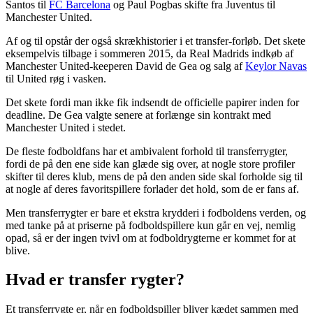
Santos til
FC Barcelona
og Paul Pogbas skifte fra Juventus til
Manchester United.
Af og til opstår der også skrækhistorier i et transfer-forløb. Det skete
eksempelvis tilbage i sommeren 2015, da Real Madrids indkøb af
Manchester United-keeperen David de Gea og salg af
Keylor Navas
til United røg i vasken.
Det skete fordi man ikke fik indsendt de officielle papirer inden for
deadline. De Gea valgte senere at forlænge sin kontrakt med
Manchester United i stedet.
De fleste fodboldfans har et ambivalent forhold til transferrygter,
fordi de på den ene side kan glæde sig over, at nogle store profiler
skifter til deres klub, mens de på den anden side skal forholde sig til
at nogle af deres favoritspillere forlader det hold, som de er fans af.
Men transferrygter er bare et ekstra krydderi i fodboldens verden, og
med tanke på at priserne på fodboldspillere kun går en vej, nemlig
opad, så er der ingen tvivl om at fodboldrygterne er kommet for at
blive.
Hvad er transfer rygter?
Et transferrygte er, når en fodboldspiller bliver kædet sammen med