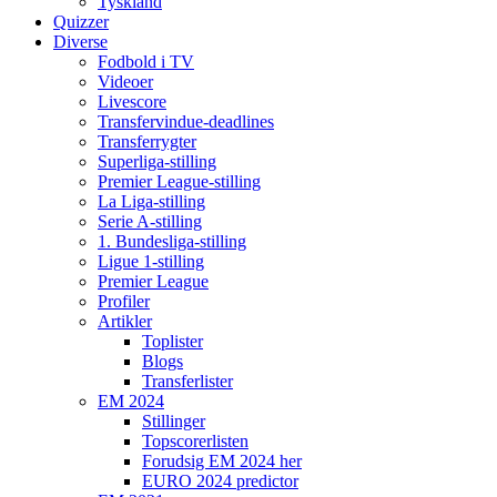
Tyskland
Quizzer
Diverse
Fodbold i TV
Videoer
Livescore
Transfervindue-deadlines
Transferrygter
Superliga-stilling
Premier League-stilling
La Liga-stilling
Serie A-stilling
1. Bundesliga-stilling
Ligue 1-stilling
Premier League
Profiler
Artikler
Toplister
Blogs
Transferlister
EM 2024
Stillinger
Topscorerlisten
Forudsig EM 2024 her
EURO 2024 predictor