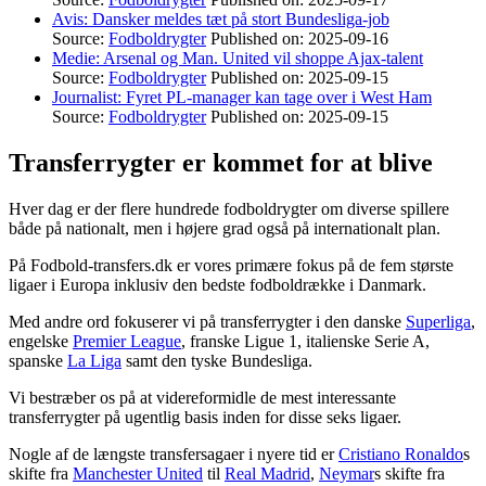
Avis: Dansker meldes tæt på stort Bundesliga-job
Source:
Fodboldrygter
Published on: 2025-09-16
Medie: Arsenal og Man. United vil shoppe Ajax-talent
Source:
Fodboldrygter
Published on: 2025-09-15
Journalist: Fyret PL-manager kan tage over i West Ham
Source:
Fodboldrygter
Published on: 2025-09-15
Transferrygter er kommet for at blive
Hver dag er der flere hundrede fodboldrygter om diverse spillere
både på nationalt, men i højere grad også på internationalt plan.
På Fodbold-transfers.dk er vores primære fokus på de fem største
ligaer i Europa inklusiv den bedste fodboldrække i Danmark.
Med andre ord fokuserer vi på transferrygter i den danske
Superliga
,
engelske
Premier League
, franske Ligue 1, italienske Serie A,
spanske
La Liga
samt den tyske Bundesliga.
Vi bestræber os på at videreformidle de mest interessante
transferrygter på ugentlig basis inden for disse seks ligaer.
Nogle af de længste transfersagaer i nyere tid er
Cristiano Ronaldo
s
skifte fra
Manchester United
til
Real Madrid
,
Neymar
s skifte fra