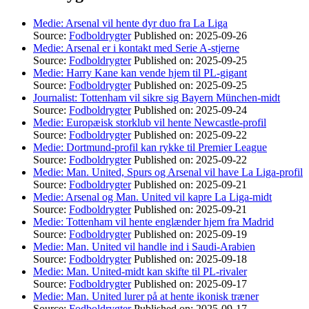
Medie: Arsenal vil hente dyr duo fra La Liga
Source:
Fodboldrygter
Published on: 2025-09-26
Medie: Arsenal er i kontakt med Serie A-stjerne
Source:
Fodboldrygter
Published on: 2025-09-25
Medie: Harry Kane kan vende hjem til PL-gigant
Source:
Fodboldrygter
Published on: 2025-09-25
Journalist: Tottenham vil sikre sig Bayern München-midt
Source:
Fodboldrygter
Published on: 2025-09-24
Medie: Europæisk storklub vil hente Newcastle-profil
Source:
Fodboldrygter
Published on: 2025-09-22
Medie: Dortmund-profil kan rykke til Premier League
Source:
Fodboldrygter
Published on: 2025-09-22
Medie: Man. United, Spurs og Arsenal vil have La Liga-profil
Source:
Fodboldrygter
Published on: 2025-09-21
Medie: Arsenal og Man. United vil kapre La Liga-midt
Source:
Fodboldrygter
Published on: 2025-09-21
Medie: Tottenham vil hente englænder hjem fra Madrid
Source:
Fodboldrygter
Published on: 2025-09-19
Medie: Man. United vil handle ind i Saudi-Arabien
Source:
Fodboldrygter
Published on: 2025-09-18
Medie: Man. United-midt kan skifte til PL-rivaler
Source:
Fodboldrygter
Published on: 2025-09-17
Medie: Man. United lurer på at hente ikonisk træner
Source:
Fodboldrygter
Published on: 2025-09-17