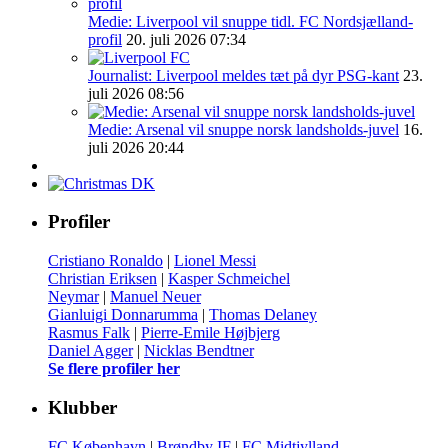
Medie: Liverpool vil snuppe tidl. FC Nordsjælland-
profil
20. juli 2026 07:34
Journalist: Liverpool meldes tæt på dyr PSG-kant
23.
juli 2026 08:56
Medie: Arsenal vil snuppe norsk landsholds-juvel
16.
juli 2026 20:44
Profiler
Cristiano Ronaldo
|
Lionel Messi
Christian Eriksen
|
Kasper Schmeichel
Neymar
|
Manuel Neuer
Gianluigi Donnarumma
|
Thomas Delaney
Rasmus Falk
|
Pierre-Emile Højbjerg
Daniel Agger
|
Nicklas Bendtner
Se flere profiler her
Klubber
FC København
|
Brøndby IF
|
FC Midtjylland