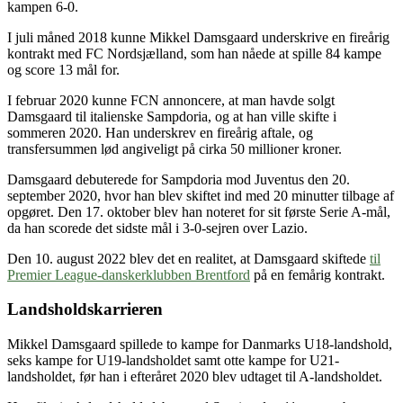
kampen 6-0.
I juli måned 2018 kunne Mikkel Damsgaard underskrive en fireårig
kontrakt med FC Nordsjælland, som han nåede at spille 84 kampe
og score 13 mål for.
I februar 2020 kunne FCN annoncere, at man havde solgt
Damsgaard til italienske Sampdoria, og at han ville skifte i
sommeren 2020. Han underskrev en fireårig aftale, og
transfersummen lød angiveligt på cirka 50 millioner kroner.
Damsgaard debuterede for Sampdoria mod Juventus den 20.
september 2020, hvor han blev skiftet ind med 20 minutter tilbage af
opgøret. Den 17. oktober blev han noteret for sit første Serie A-mål,
da han scorede det sidste mål i 3-0-sejren over Lazio.
Den 10. august 2022 blev det en realitet, at Damsgaard skiftede
til
Premier League-danskerklubben Brentford
på en femårig kontrakt.
Landsholdskarrieren
Mikkel Damsgaard spillede to kampe for Danmarks U18-landshold,
seks kampe for U19-landsholdet samt otte kampe for U21-
landsholdet, før han i efteråret 2020 blev udtaget til A-landsholdet.