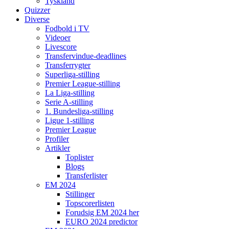
Tyskland
Quizzer
Diverse
Fodbold i TV
Videoer
Livescore
Transfervindue-deadlines
Transferrygter
Superliga-stilling
Premier League-stilling
La Liga-stilling
Serie A-stilling
1. Bundesliga-stilling
Ligue 1-stilling
Premier League
Profiler
Artikler
Toplister
Blogs
Transferlister
EM 2024
Stillinger
Topscorerlisten
Forudsig EM 2024 her
EURO 2024 predictor