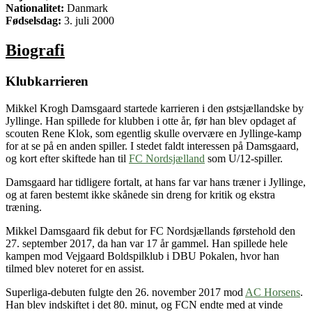
Nationalitet:
Danmark
Fødselsdag:
3. juli 2000
Biografi
Klubkarrieren
Mikkel Krogh Damsgaard startede karrieren i den østsjællandske by
Jyllinge. Han spillede for klubben i otte år, før han blev opdaget af
scouten Rene Klok, som egentlig skulle overvære en Jyllinge-kamp
for at se på en anden spiller. I stedet faldt interessen på Damsgaard,
og kort efter skiftede han til
FC Nordsjælland
som U/12-spiller.
Damsgaard har tidligere fortalt, at hans far var hans træner i Jyllinge,
og at faren bestemt ikke skånede sin dreng for kritik og ekstra
træning.
Mikkel Damsgaard fik debut for FC Nordsjællands førstehold den
27. september 2017, da han var 17 år gammel. Han spillede hele
kampen mod Vejgaard Boldspilklub i DBU Pokalen, hvor han
tilmed blev noteret for en assist.
Superliga-debuten fulgte den 26. november 2017 mod
AC Horsens
.
Han blev indskiftet i det 80. minut, og FCN endte med at vinde