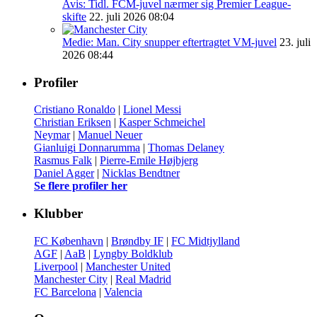
Avis: Tidl. FCM-juvel nærmer sig Premier League-
skifte
22. juli 2026 08:04
Medie: Man. City snupper eftertragtet VM-juvel
23. juli
2026 08:44
Profiler
Cristiano Ronaldo
|
Lionel Messi
Christian Eriksen
|
Kasper Schmeichel
Neymar
|
Manuel Neuer
Gianluigi Donnarumma
|
Thomas Delaney
Rasmus Falk
|
Pierre-Emile Højbjerg
Daniel Agger
|
Nicklas Bendtner
Se flere profiler her
Klubber
FC København
|
Brøndby IF
|
FC Midtjylland
AGF
|
AaB
|
Lyngby Boldklub
Liverpool
|
Manchester United
Manchester City
|
Real Madrid
FC Barcelona
|
Valencia