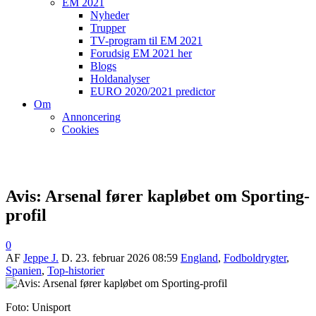
EM 2021
Nyheder
Trupper
TV-program til EM 2021
Forudsig EM 2021 her
Blogs
Holdanalyser
EURO 2020/2021 predictor
Om
Annoncering
Cookies
Avis: Arsenal fører kapløbet om Sporting-
profil
0
AF
Jeppe J.
D.
23. februar 2026 08:59
England
,
Fodboldrygter
,
Spanien
,
Top-historier
Foto: Unisport