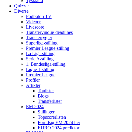
Tyskland
Quizzer
Diverse
Fodbold i TV
Videoer
Livescore
Transfervindue-deadlines
Transferrygter
Superliga-stilling
Premier League-stilling
La Liga-stilling
Serie A-stilling
1. Bundesliga-stilling
Ligue 1-stilling
Premier League
Profiler
Artikler
Toplister
Blogs
Transferlister
EM 2024
Stillinger
Topscorerlisten
Forudsig EM 2024 her
EURO 2024 predictor