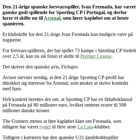
Den 21-årige spanske forsvarsspiller, Ivan Fresnada,
har været
ganske godt spillende for
Sporting CP i Portugal
, og derfor
lurer et skifte nu til
Arsenal
, som fører kapløbet om at hente
spanieren.
Et klubskifte for den 21-årige Ivan Fresnada kan muligvis være på
trapperne.
For forsvars-spilleren, der har spillet 73 kampe i Sporting CP fordelt
over 2,5 år, kan nu stå foran et skifte til
Premier League
.
Det skriver den spanske avis, Fichajes.
Avisen nævner nemlig, at den 21-årige Sporting CP-profil har
tiltrukket sig interesse fra Arsenal, som ønsker at skrive kontrakt
med ham.
Helt konkret berettes der om, at Sporting CP har en firkøbsklausul
på Fresnada på 80 millioner euro, hvilket omtrent svarer til 598
millioner danske kroner.
The Gunners menes at føre kapløbet klart om Fresnada, som
tidligere har været
rygtet
til flere store
La Liga
-klubber.
Tidligere i karrieren har den spanske U21-landsholdsspiller