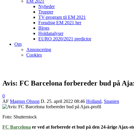
EM 2021
Nyheder
Trupper
TV-program til EM 2021
Forudsig EM 2021 her
Blogs
Holdanalyser
EURO 2020/2021 predictor
Om
Annoncering
Cookies
Avis: FC Barcelona forbereder bud på Ajax
0
AF
Magnus Olsson
D.
25. april 2022 08:46
Holland
,
Spanien
Foto: Shutterstock
FC Barcelona
er ved at forberede et bud på den 24-årige Ajax-s