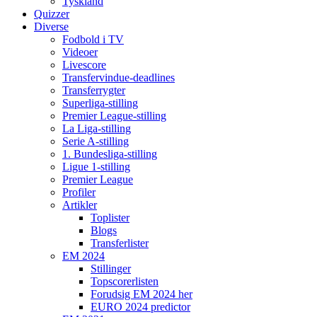
Tyskland
Quizzer
Diverse
Fodbold i TV
Videoer
Livescore
Transfervindue-deadlines
Transferrygter
Superliga-stilling
Premier League-stilling
La Liga-stilling
Serie A-stilling
1. Bundesliga-stilling
Ligue 1-stilling
Premier League
Profiler
Artikler
Toplister
Blogs
Transferlister
EM 2024
Stillinger
Topscorerlisten
Forudsig EM 2024 her
EURO 2024 predictor