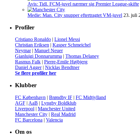
Avis: Tidl. FCM-juvel nærmer sig Premier League-skifte
Medie: Man. City snupper eftertragtet VM-juvel
23. juli
Profiler
Cristiano Ronaldo
|
Lionel Messi
Christian Eriksen
|
Kasper Schmeichel
Neymar
|
Manuel Neuer
Gianluigi Donnarumma
|
Thomas Delaney
Rasmus Falk
|
Pierre-Emile Højbjerg
Daniel Agger
|
Nicklas Bendtner
Se flere profiler her
Klubber
FC København
|
Brøndby IF
|
FC Midtjylland
AGF
|
AaB
|
Lyngby Boldklub
Liverpool
|
Manchester United
Manchester City
|
Real Madrid
FC Barcelona
|
Valencia
Om os