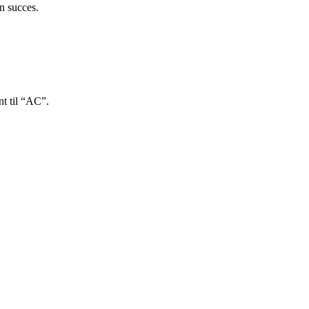
n succes.
nt til “AC”.