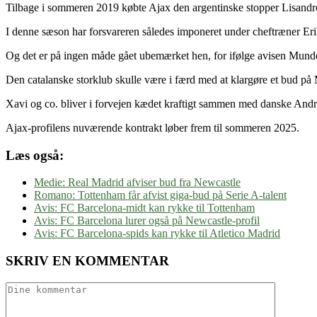
Tilbage i sommeren 2019 købte Ajax den argentinske stopper Lisandro M
I denne sæson har forsvareren således imponeret under cheftræner Erik
Og det er på ingen måde gået ubemærket hen, for ifølge avisen Mund
Den catalanske storklub skulle være i færd med at klargøre et bud på 
Xavi og co. bliver i forvejen kædet kraftigt sammen med danske Andre
Ajax-profilens nuværende kontrakt løber frem til sommeren 2025.
Læs også:
Medie: Real Madrid afviser bud fra Newcastle
Romano: Tottenham får afvist giga-bud på Serie A-talent
Avis: FC Barcelona-midt kan rykke til Tottenham
Avis: FC Barcelona lurer også på Newcastle-profil
Avis: FC Barcelona-spids kan rykke til Atletico Madrid
SKRIV EN KOMMENTAR