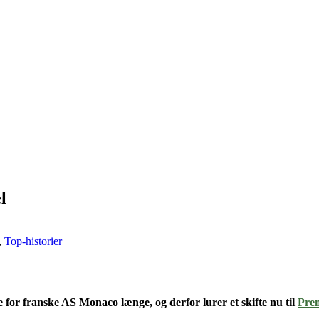
l
,
Top-historier
e for franske
AS Monaco længe
, og derfor lurer et skifte nu til
Pre