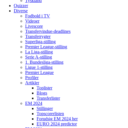
Tyskland
Quizzer
Diverse
Fodbold i TV
Videoer
Livescore
Transfervindue-deadlines
Transferrygter
Superliga-stilling
Premier League-stilling
La Liga-stilling
Serie A-stilling
1. Bundesliga-stilling
Ligue 1-stilling
Premier League
Profiler
Artikler
Toplister
Blogs
Transferlister
EM 2024
Stillinger
Topscorerlisten
Forudsig EM 2024 her
EURO 2024 predictor