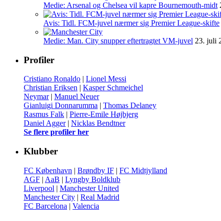
Medie: Arsenal og Chelsea vil kapre Bournemouth-midt
Avis: Tidl. FCM-juvel nærmer sig Premier League-skifte
Medie: Man. City snupper eftertragtet VM-juvel
23. juli
Profiler
Cristiano Ronaldo
|
Lionel Messi
Christian Eriksen
|
Kasper Schmeichel
Neymar
|
Manuel Neuer
Gianluigi Donnarumma
|
Thomas Delaney
Rasmus Falk
|
Pierre-Emile Højbjerg
Daniel Agger
|
Nicklas Bendtner
Se flere profiler her
Klubber
FC København
|
Brøndby IF
|
FC Midtjylland
AGF
|
AaB
|
Lyngby Boldklub
Liverpool
|
Manchester United
Manchester City
|
Real Madrid
FC Barcelona
|
Valencia