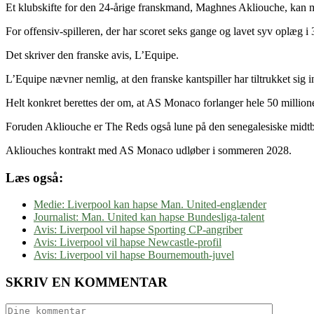
Et klubskifte for den 24-årige franskmand, Maghnes Akliouche, kan m
For offensiv-spilleren, der har scoret seks gange og lavet syv oplæg
Det skriver den franske avis, L’Equipe.
L’Equipe nævner nemlig, at den franske kantspiller har tiltrukket sig 
Helt konkret berettes der om, at AS Monaco forlanger hele 50 millioner
Foruden Akliouche er The Reds også lune på den senegalesiske midtb
Akliouches kontrakt med AS Monaco udløber i sommeren 2028.
Læs også:
Medie: Liverpool kan hapse Man. United-englænder
Journalist: Man. United kan hapse Bundesliga-talent
Avis: Liverpool vil hapse Sporting CP-angriber
Avis: Liverpool vil hapse Newcastle-profil
Avis: Liverpool vil hapse Bournemouth-juvel
SKRIV EN KOMMENTAR