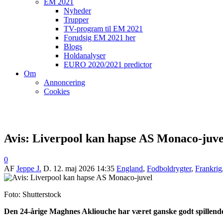
EM 2021
Nyheder
Trupper
TV-program til EM 2021
Forudsig EM 2021 her
Blogs
Holdanalyser
EURO 2020/2021 predictor
Om
Annoncering
Cookies
Avis: Liverpool kan hapse AS Monaco-juve
0
AF
Jeppe J.
D.
12. maj 2026 14:35
England
,
Fodboldrygter
,
Frankrig
Foto: Shutterstock
Den 24-årige Maghnes Akliouche
har været ganske godt spillend