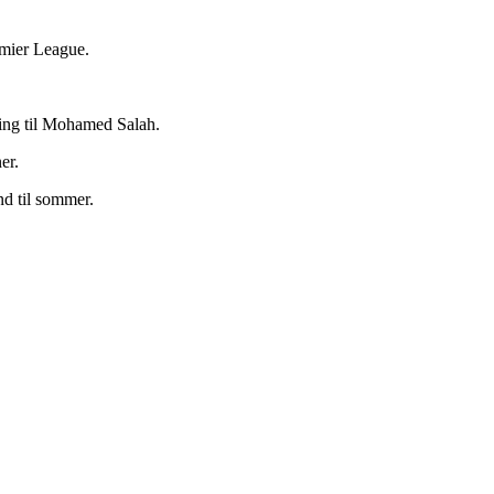
emier League.
tning til Mohamed Salah.
er.
d til sommer.