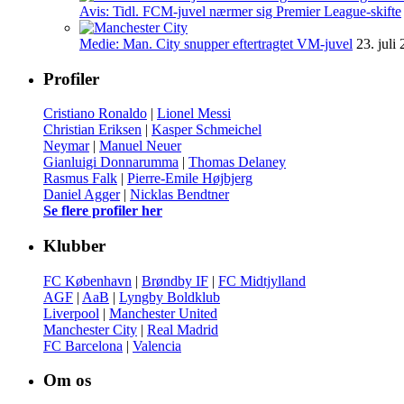
Avis: Tidl. FCM-juvel nærmer sig Premier League-skifte
Medie: Man. City snupper eftertragtet VM-juvel
23. juli
Profiler
Cristiano Ronaldo
|
Lionel Messi
Christian Eriksen
|
Kasper Schmeichel
Neymar
|
Manuel Neuer
Gianluigi Donnarumma
|
Thomas Delaney
Rasmus Falk
|
Pierre-Emile Højbjerg
Daniel Agger
|
Nicklas Bendtner
Se flere profiler her
Klubber
FC København
|
Brøndby IF
|
FC Midtjylland
AGF
|
AaB
|
Lyngby Boldklub
Liverpool
|
Manchester United
Manchester City
|
Real Madrid
FC Barcelona
|
Valencia
Om os