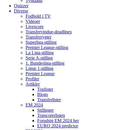
Tyskland
Quizzer
Diverse
Fodbold i TV
Videoer
Livescore
Transfervindue-deadlines
Transferrygter
Superliga-stilling
Premier League-stilling
La Liga-stilling
Serie A-stilling
1. Bundesliga-stilling
Ligue 1-stilling
Premier League
Profiler
Artikler
Toplister
Blogs
Transferlister
EM 2024
Stillinger
Topscorerlisten
Forudsig EM 2024 her
EURO 2024 predictor