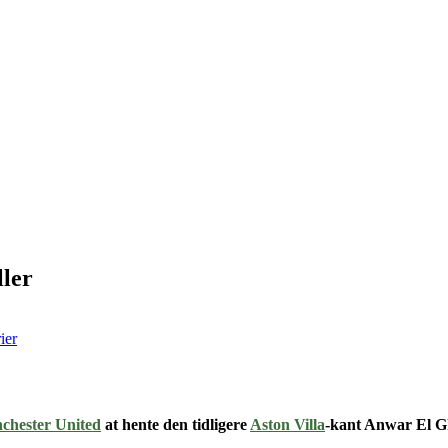
ller
ier
chester United
at hente den tidligere
Aston Villa
-kant Anwar El Gha