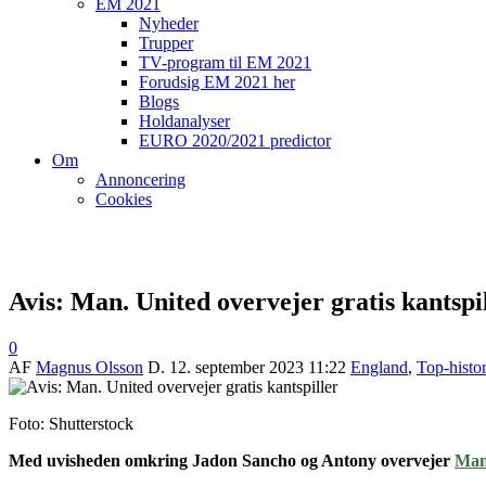
EM 2021
Nyheder
Trupper
TV-program til EM 2021
Forudsig EM 2021 her
Blogs
Holdanalyser
EURO 2020/2021 predictor
Om
Annoncering
Cookies
Avis: Man. United overvejer gratis kantspi
0
AF
Magnus Olsson
D.
12. september 2023 11:22
England
,
Top-histor
Foto: Shutterstock
Med uvisheden omkring Jadon Sancho og Antony overvejer
Man