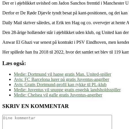
Der er i øjeblikket uvished om Jadon Sanchos fremtid i Manchester U
Derfor er De Røde Djævle tyndt besat på kant-positionen, og det kan 
Daily Mail skriver således, at Erik ten Hag og co. overvejer at hente 
Den 28-årige hollænder står i øjeblikket uden klub, og United kan derf
Anwar El Ghazi var senest på kontrakt i PSV Eindhoven, men kende
Her spillede han fra 2018 til 2022, hvor det samlet set blev til 119 ka
Læs også:
Medie: Dortmund vil hapse gratis Man. United-spiller
Avis: FC Barcelona lurer på gratis Juventus-angriber
Avis: Gratis Dortmund-profil kan rykke til PL-klub
Medie: Juventus vil snuppe gratis engelsk landsholdsspiller
Medie: Chelsea vil gafle gratis Juventus-angriber
SKRIV EN KOMMENTAR