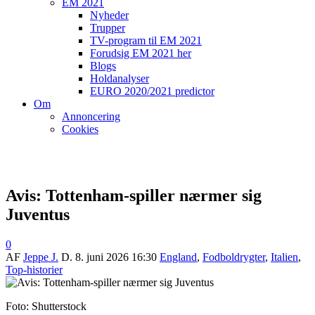
EM 2021
Nyheder
Trupper
TV-program til EM 2021
Forudsig EM 2021 her
Blogs
Holdanalyser
EURO 2020/2021 predictor
Om
Annoncering
Cookies
Avis: Tottenham-spiller nærmer sig
Juventus
0
AF
Jeppe J.
D.
8. juni 2026 16:30
England
,
Fodboldrygter
,
Italien
,
Top-historier
Foto: Shutterstock