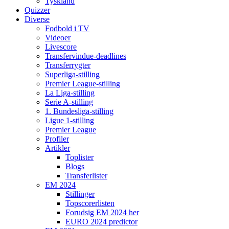
Tyskland
Quizzer
Diverse
Fodbold i TV
Videoer
Livescore
Transfervindue-deadlines
Transferrygter
Superliga-stilling
Premier League-stilling
La Liga-stilling
Serie A-stilling
1. Bundesliga-stilling
Ligue 1-stilling
Premier League
Profiler
Artikler
Toplister
Blogs
Transferlister
EM 2024
Stillinger
Topscorerlisten
Forudsig EM 2024 her
EURO 2024 predictor