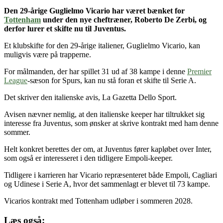
Den 29-årige Guglielmo Vicario
har været bænket for
Tottenham
under den nye cheftræner, Roberto De Zerbi
, og
derfor lurer et skifte nu til
Juventus.
Et klubskifte for den 29-årige italiener, Guglielmo Vicario, kan
muligvis være på trapperne.
For målmanden, der har spillet 31 ud af 38 kampe i denne
Premier
League
-sæson for Spurs, kan nu stå foran et skifte til Serie A.
Det skriver den italienske avis, La Gazetta Dello Sport.
Avisen nævner nemlig, at den italienske keeper har tiltrukket sig
interesse fra Juventus, som ønsker at skrive kontrakt med ham denne
sommer.
Helt konkret berettes der om, at Juventus fører kapløbet over Inter,
som også er interesseret i den tidligere Empoli-keeper.
Tidligere i karrieren har Vicario repræsenteret både Empoli, Cagliari
og Udinese i Serie A, hvor det sammenlagt er blevet til 73 kampe.
Vicarios kontrakt med Tottenham udløber i sommeren 2028.
Læs også: