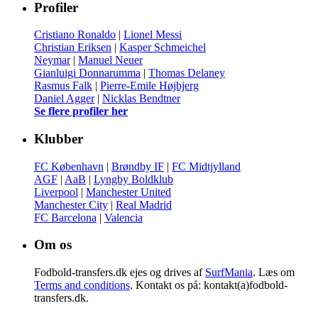
Profiler
Cristiano Ronaldo
|
Lionel Messi
Christian Eriksen
|
Kasper Schmeichel
Neymar
|
Manuel Neuer
Gianluigi Donnarumma
|
Thomas Delaney
Rasmus Falk
|
Pierre-Emile Højbjerg
Daniel Agger
|
Nicklas Bendtner
Se flere profiler her
Klubber
FC København
|
Brøndby IF
|
FC Midtjylland
AGF
|
AaB
|
Lyngby Boldklub
Liverpool
|
Manchester United
Manchester City
|
Real Madrid
FC Barcelona
|
Valencia
Om os
Fodbold-transfers.dk ejes og drives af
SurfMania
. Læs om
Terms and conditions
. Kontakt os på: kontakt(a)fodbold-
transfers.dk.