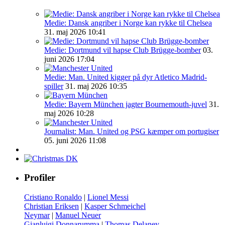
Medie: Dansk angriber i Norge kan rykke til Chelsea
31. maj 2026 10:41
Medie: Dortmund vil hapse Club Brügge-bomber
03.
juni 2026 17:04
Medie: Man. United kigger på dyr Atletico Madrid-
spiller
31. maj 2026 10:35
Medie: Bayern München jagter Bournemouth-juvel
31.
maj 2026 10:28
Journalist: Man. United og PSG kæmper om portugiser
05. juni 2026 11:08
Profiler
Cristiano Ronaldo
|
Lionel Messi
Christian Eriksen
|
Kasper Schmeichel
Neymar
|
Manuel Neuer
Gianluigi Donnarumma
|
Thomas Delaney