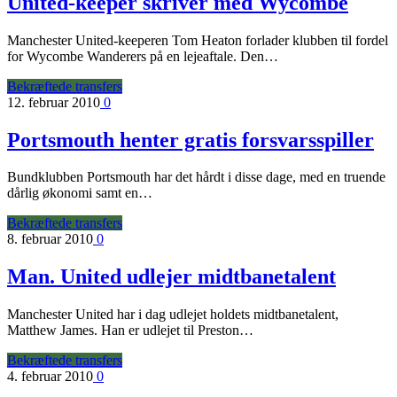
United-keeper skriver med Wycombe
Manchester United-keeperen Tom Heaton forlader klubben til fordel
for Wycombe Wanderers på en lejeaftale. Den…
Bekræftede transfers
12. februar 2010
0
Portsmouth henter gratis forsvarsspiller
Bundklubben Portsmouth har det hårdt i disse dage, med en truende
dårlig økonomi samt en…
Bekræftede transfers
8. februar 2010
0
Man. United udlejer midtbanetalent
Manchester United har i dag udlejet holdets midtbanetalent,
Matthew James. Han er udlejet til Preston…
Bekræftede transfers
4. februar 2010
0