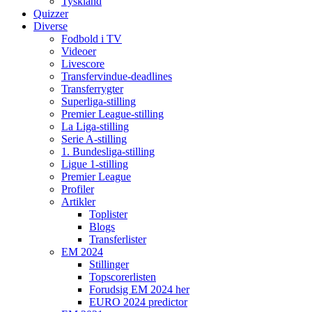
Tyskland
Quizzer
Diverse
Fodbold i TV
Videoer
Livescore
Transfervindue-deadlines
Transferrygter
Superliga-stilling
Premier League-stilling
La Liga-stilling
Serie A-stilling
1. Bundesliga-stilling
Ligue 1-stilling
Premier League
Profiler
Artikler
Toplister
Blogs
Transferlister
EM 2024
Stillinger
Topscorerlisten
Forudsig EM 2024 her
EURO 2024 predictor