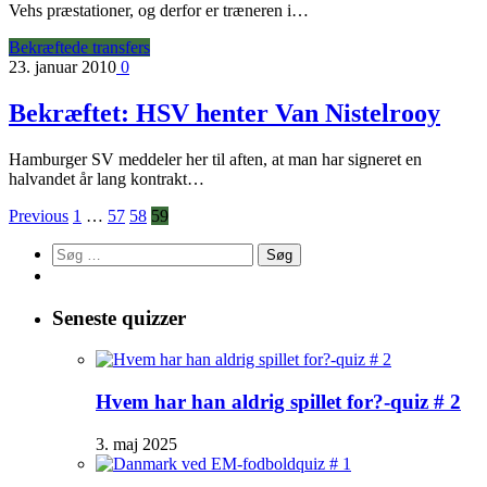
Vehs præstationer, og derfor er træneren i…
Bekræftede transfers
23. januar 2010
0
Bekræftet: HSV henter Van Nistelrooy
Hamburger SV meddeler her til aften, at man har signeret en
halvandet år lang kontrakt…
Previous
1
…
57
58
59
Søg
efter:
Seneste quizzer
Hvem har han aldrig spillet for?-quiz # 2
3. maj 2025