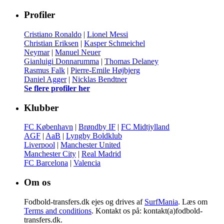
Profiler
Cristiano Ronaldo
|
Lionel Messi
Christian Eriksen
|
Kasper Schmeichel
Neymar
|
Manuel Neuer
Gianluigi Donnarumma
|
Thomas Delaney
Rasmus Falk
|
Pierre-Emile Højbjerg
Daniel Agger
|
Nicklas Bendtner
Se flere profiler her
Klubber
FC København
|
Brøndby IF
|
FC Midtjylland
AGF
|
AaB
|
Lyngby Boldklub
Liverpool
|
Manchester United
Manchester City
|
Real Madrid
FC Barcelona
|
Valencia
Om os
Fodbold-transfers.dk ejes og drives af
SurfMania
. Læs om
Terms and conditions
. Kontakt os på: kontakt(a)fodbold-
transfers.dk.