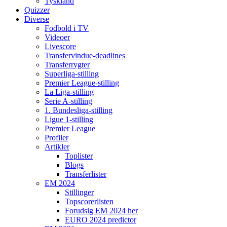
Tyskland
Quizzer
Diverse
Fodbold i TV
Videoer
Livescore
Transfervindue-deadlines
Transferrygter
Superliga-stilling
Premier League-stilling
La Liga-stilling
Serie A-stilling
1. Bundesliga-stilling
Ligue 1-stilling
Premier League
Profiler
Artikler
Toplister
Blogs
Transferlister
EM 2024
Stillinger
Topscorerlisten
Forudsig EM 2024 her
EURO 2024 predictor