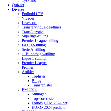
Tyskland
Quizzer
Diverse
Fodbold i TV
Videoer
Livescore
Transfervindue-deadlines
Transferrygter
Superliga-stilling
Premier League-stilling
La Liga-stilling
Serie A-stilling
1. Bundesliga-stilling
Ligue 1-stilling
Premier League
Profiler
Artikler
Toplister
Blogs
Transferlister
EM 2024
Stillinger
Topscorerlisten
Forudsig EM 2024 her
EURO 2024 predictor