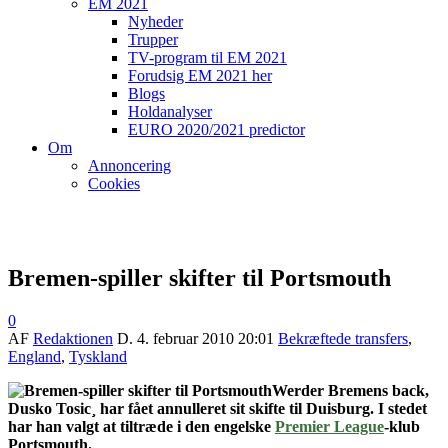
EM 2021
Nyheder
Trupper
TV-program til EM 2021
Forudsig EM 2021 her
Blogs
Holdanalyser
EURO 2020/2021 predictor
Om
Annoncering
Cookies
Bremen-spiller skifter til Portsmouth
0
AF
Redaktionen
D.
4. februar 2010 20:01
Bekræftede transfers
,
England
,
Tyskland
Werder Bremens back,
Dusko Tosic¸ har fået annulleret sit skifte til Duisburg. I stedet
har han valgt at tiltræde i den engelske
Premier League
-klub
Portsmouth.