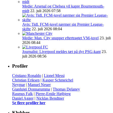
Medie: Arsenal og Chelsea vil kapre Bournemouth-
midt
22. juli 2026 07:58
Avis: Tidl. FCM-juvel nærmer sig Premier League-
skifte
22. juli 2026 08:04
Medie: Man. City snupper eftertragtet VM-juvel
23. juli
2026 08:44
Journalist: Liverpool meldes tæt på dyr PSG-kant
23.
juli 2026 08:56
Profiler
Cristiano Ronaldo
|
Lionel Messi
Christian Eriksen
|
Kasper Schmeichel
Neymar
|
Manuel Neuer
Gianluigi Donnarumma
|
Thomas Delaney
Rasmus Falk
|
Pierre-Emile Højbjerg
Daniel Agger
|
Nicklas Bendtner
Se flere profiler her
Klubber