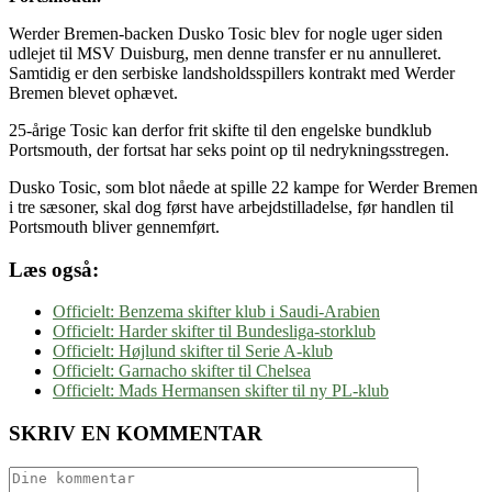
Werder Bremen-backen Dusko Tosic blev for nogle uger siden
udlejet til MSV Duisburg, men denne transfer er nu annulleret.
Samtidig er den serbiske landsholdsspillers kontrakt med Werder
Bremen blevet ophævet.
25-årige Tosic kan derfor frit skifte til den engelske bundklub
Portsmouth, der fortsat har seks point op til nedrykningsstregen.
Dusko Tosic, som blot nåede at spille 22 kampe for Werder Bremen
i tre sæsoner, skal dog først have arbejdstilladelse, før handlen til
Portsmouth bliver gennemført.
Læs også:
Officielt: Benzema skifter klub i Saudi-Arabien
Officielt: Harder skifter til Bundesliga-storklub
Officielt: Højlund skifter til Serie A-klub
Officielt: Garnacho skifter til Chelsea
Officielt: Mads Hermansen skifter til ny PL-klub
SKRIV EN KOMMENTAR