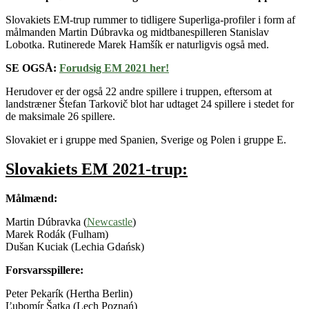
Slovakiets EM-trup rummer to tidligere Superliga-profiler i form af
målmanden Martin Dúbravka og midtbanespilleren Stanislav
Lobotka. Rutinerede Marek Hamšík er naturligvis også med.
SE OGSÅ:
Forudsig EM 2021 her!
Herudover er der også 22 andre spillere i truppen, eftersom at
landstræner Štefan Tarkovič blot har udtaget 24 spillere i stedet for
de maksimale 26 spillere.
Slovakiet er i gruppe med Spanien, Sverige og Polen i gruppe E.
Slovakiets EM 2021-trup:
Målmænd:
Martin Dúbravka (
Newcastle
)
Marek Rodák (Fulham)
Dušan Kuciak (Lechia Gdańsk)
Forsvarsspillere:
Peter Pekarík (Hertha Berlin)
Ľubomír Šatka (Lech Poznań)