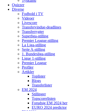
Tyskland
Quizzer
Diverse
Fodbold i TV
Videoer
Livescore
Transfervindue-deadlines
Transferrygter
Superliga-stilling
Premier League-stilling
La Liga-stilling
Serie A-stilling
1. Bundesliga-stilling
Ligue 1-stilling
Premier League
Profiler
Artikler
Toplister
Blogs
Transferlister
EM 2024
Stillinger
Topscorerlisten
Forudsig EM 2024 her
EURO 2024 predictor