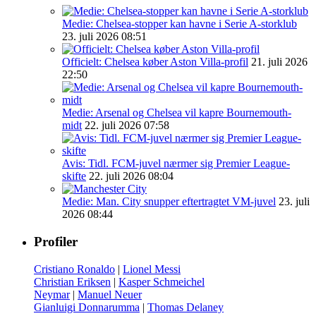
Medie: Chelsea-stopper kan havne i Serie A-storklub
23. juli 2026 08:51
Officielt: Chelsea køber Aston Villa-profil
21. juli 2026
22:50
Medie: Arsenal og Chelsea vil kapre Bournemouth-
midt
22. juli 2026 07:58
Avis: Tidl. FCM-juvel nærmer sig Premier League-
skifte
22. juli 2026 08:04
Medie: Man. City snupper eftertragtet VM-juvel
23. juli
2026 08:44
Profiler
Cristiano Ronaldo
|
Lionel Messi
Christian Eriksen
|
Kasper Schmeichel
Neymar
|
Manuel Neuer
Gianluigi Donnarumma
|
Thomas Delaney