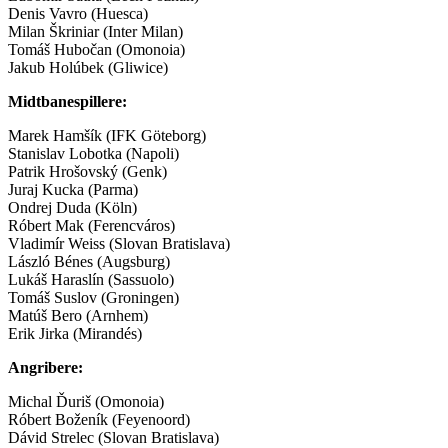
Denis Vavro (Huesca)
Milan Škriniar (Inter Milan)
Tomáš Hubočan (Omonoia)
Jakub Holúbek (Gliwice)
Midtbanespillere:
Marek Hamšík (IFK Göteborg)
Stanislav Lobotka (Napoli)
Patrik Hrošovský (Genk)
Juraj Kucka (Parma)
Ondrej Duda (Köln)
Róbert Mak (Ferencváros)
Vladimír Weiss (Slovan Bratislava)
László Bénes (Augsburg)
Lukáš Haraslín (Sassuolo)
Tomáš Suslov (Groningen)
Matúš Bero (Arnhem)
Erik Jirka (Mirandés)
Angribere:
Michal Ďuriš (Omonoia)
Róbert Boženík (Feyenoord)
Dávid Strelec (Slovan Bratislava)