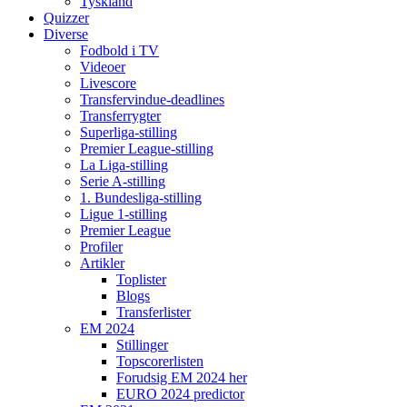
Tyskland
Quizzer
Diverse
Fodbold i TV
Videoer
Livescore
Transfervindue-deadlines
Transferrygter
Superliga-stilling
Premier League-stilling
La Liga-stilling
Serie A-stilling
1. Bundesliga-stilling
Ligue 1-stilling
Premier League
Profiler
Artikler
Toplister
Blogs
Transferlister
EM 2024
Stillinger
Topscorerlisten
Forudsig EM 2024 her
EURO 2024 predictor