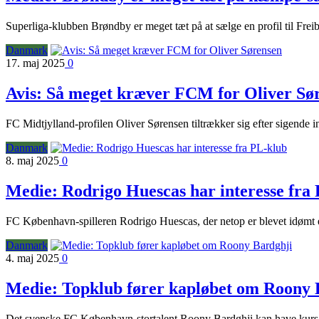
Superliga-klubben Brøndby er meget tæt på at sælge en profil til Frei
Danmark
17. maj 2025
0
Avis: Så meget kræver FCM for Oliver Sø
FC Midtjylland-profilen Oliver Sørensen tiltrækker sig efter sigende i
Danmark
8. maj 2025
0
Medie: Rodrigo Huescas har interesse fra
FC København-spilleren Rodrigo Huescas, der netop er blevet idømt e
Danmark
4. maj 2025
0
Medie: Topklub fører kapløbet om Roony 
Det svenske FC København-stortalent Roony Bardghji kan have kurs m