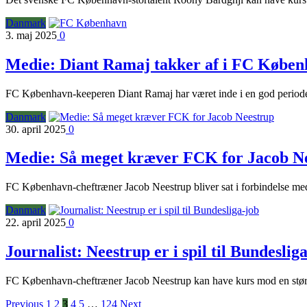
Danmark
3. maj 2025
0
Medie: Diant Ramaj takker af i FC Købe
FC København-keeperen Diant Ramaj har været inde i en god periode
Danmark
30. april 2025
0
Medie: Så meget kræver FCK for Jacob N
FC København-cheftræner Jacob Neestrup bliver sat i forbindelse med
Danmark
22. april 2025
0
Journalist: Neestrup er i spil til Bundeslig
FC København-cheftræner Jacob Neestrup kan have kurs mod en større a
Previous
1
2
3
4
5
…
124
Next