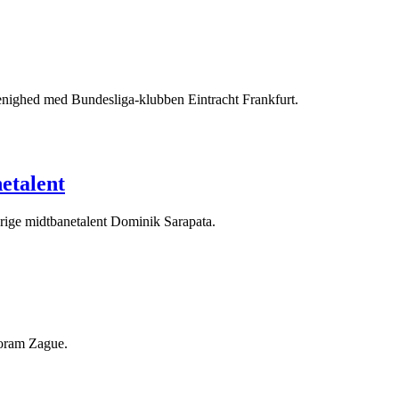
 enighed med Bundesliga-klubben Eintracht Frankfurt.
etalent
-årige midtbanetalent Dominik Sarapata.
Yoram Zague.