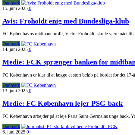
Danmark
15. juni 2025
0
Avis: Froholdt enig med Bundesliga-klub
FC Københavns midtbaneprofil, Victor Froholdt, skulle være nået til
Danmark
14. juni 2025
0
Medie: FCK sprænger banken for midtban
FC København er klar til at lægge et stort beløb på bordet for det 17
Danmark
13. juni 2025
0
Medie: FC København lejer PSG-back
FC København arbejder på at leje Paris Saint-Germains unge back, 
Danmark
6. juni 2025
0