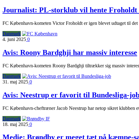
Journalist: PL-storklub vil hente Frohold
FC København-kometen Victor Froholdt er igen blevet udtaget til det d
Danmark
4. juni 2025
0
Avis: Roony Bardghji har massiv interesse
FC København-kometen Roony Bardghji tiltrækker sig massiv interess
Danmark
31. maj 2025
0
Avis: Neestrup er favorit til Bundesliga-jo
FC København-cheftræner Jacob Neestrup har netop sikret klubben et me
Danmark
18. maj 2025
0
Medie: Brøndby er meget tæt på kæmpe-s