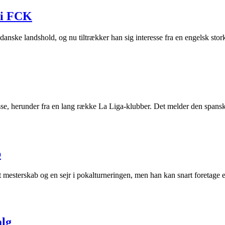
t i FCK
anske landshold, og nu tiltrækker han sig interesse fra en engelsk stor
e, herunder fra en lang række La Liga-klubber. Det melder den spansk
b
sterskab og en sejr i pokalturneringen, men han kan snart foretage et 
alg