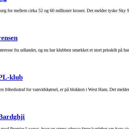
burg for mellem cirka 52 og 60 millioner kroner. Det melder tyske Sky S
rensen
nteresse fra udlandet, og nu har klubben smækket et stort prisskilt på ha
 PL-klub
n frihedsstraf for vanvidskørsel, er på blokken i West Ham. Det melde
Bardghji
od Premier League, hvor en større adresse fører kapløbet om hans sig