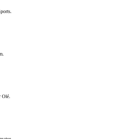
ports.
m.
r Olé.
natur.