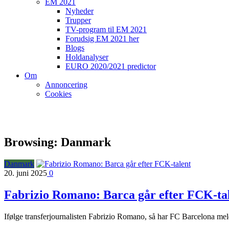
EM 2021
Nyheder
Trupper
TV-program til EM 2021
Forudsig EM 2021 her
Blogs
Holdanalyser
EURO 2020/2021 predictor
Om
Annoncering
Cookies
Browsing:
Danmark
Danmark
20. juni 2025
0
Fabrizio Romano: Barca går efter FCK-ta
Ifølge transferjournalisten Fabrizio Romano, så har FC Barcelona me