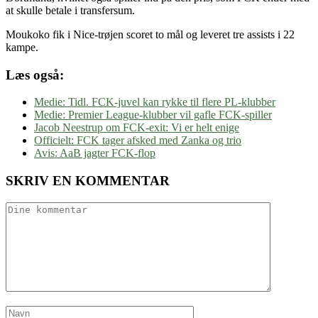
at skulle betale i transfersum.
Moukoko fik i Nice-trøjen scoret to mål og leveret tre assists i 22
kampe.
Læs også:
Medie: Tidl. FCK-juvel kan rykke til flere PL-klubber
Medie: Premier League-klubber vil gafle FCK-spiller
Jacob Neestrup om FCK-exit: Vi er helt enige
Officielt: FCK tager afsked med Zanka og trio
Avis: AaB jagter FCK-flop
SKRIV EN KOMMENTAR