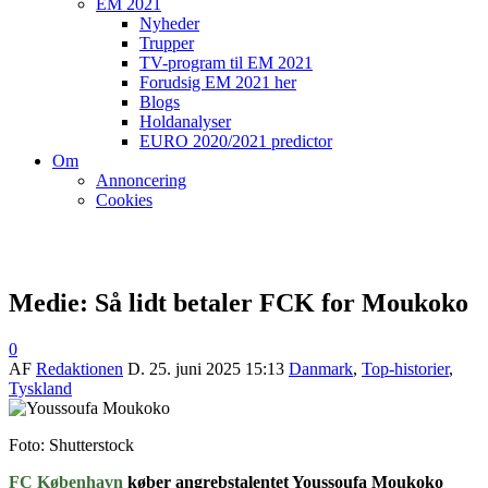
EM 2021
Nyheder
Trupper
TV-program til EM 2021
Forudsig EM 2021 her
Blogs
Holdanalyser
EURO 2020/2021 predictor
Om
Annoncering
Cookies
Medie: Så lidt betaler FCK for Moukoko
0
AF
Redaktionen
D.
25. juni 2025 15:13
Danmark
,
Top-historier
,
Tyskland
Foto: Shutterstock
FC København
køber angrebstalentet Youssoufa Moukoko