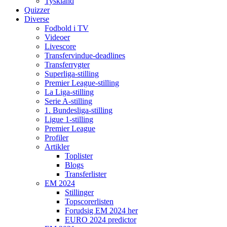
Tyskland
Quizzer
Diverse
Fodbold i TV
Videoer
Livescore
Transfervindue-deadlines
Transferrygter
Superliga-stilling
Premier League-stilling
La Liga-stilling
Serie A-stilling
1. Bundesliga-stilling
Ligue 1-stilling
Premier League
Profiler
Artikler
Toplister
Blogs
Transferlister
EM 2024
Stillinger
Topscorerlisten
Forudsig EM 2024 her
EURO 2024 predictor