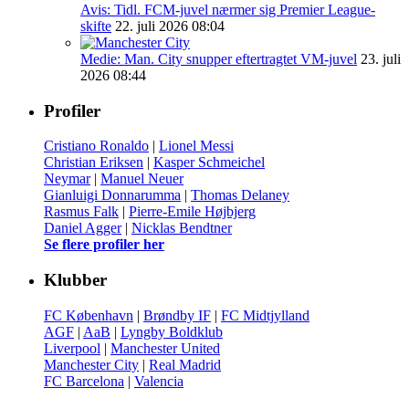
Avis: Tidl. FCM-juvel nærmer sig Premier League-
skifte
22. juli 2026 08:04
Medie: Man. City snupper eftertragtet VM-juvel
23. juli
2026 08:44
Profiler
Cristiano Ronaldo
|
Lionel Messi
Christian Eriksen
|
Kasper Schmeichel
Neymar
|
Manuel Neuer
Gianluigi Donnarumma
|
Thomas Delaney
Rasmus Falk
|
Pierre-Emile Højbjerg
Daniel Agger
|
Nicklas Bendtner
Se flere profiler her
Klubber
FC København
|
Brøndby IF
|
FC Midtjylland
AGF
|
AaB
|
Lyngby Boldklub
Liverpool
|
Manchester United
Manchester City
|
Real Madrid
FC Barcelona
|
Valencia