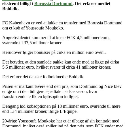
ekstremt billigt i
Borussia Dortmund
. Det erfarer mediet
Bold.dk.
FC København er ved at lukke en transfer med Borussia Dortmund
om et køb af Youssoufa Moukoko.
Angrebstalentet kommer til at koste FCK 4,5 millioner euro,
svarende til 33,5 millioner kroner.
Herudover følger bonusser på cirka en million euro oveni.
Det betyder, at den samlede pakke kan ende med at ligge på cirka
5,5 millioner euro, hvilket svarer til cirka 41 millioner kroner.
Det erfarer det danske fodboldmedie Bold.dk.
Prisen er markant lavere end den pris, som Dortmund og Nice blev
enige om i den tidligere lejeaftale i sidste sæson, hvor
franskmændene fik en købsoption indføjet.
Dengang lød købsoptionen på 18 millioner euro, svarende til mere
end 134 millioner kroner, ifølge L’Equipe.
20-årige Youssoufa Moukoko har et år tilbage af sin kontrakt med
Dortmund, hvilket også spiller ind på den pris, som FCK ender med