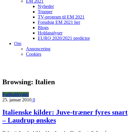
EM 2021
Nyheder
Trupper
TV-program til EM 2021
Forudsig EM 2021 her
Blogs
Holdanalyser
EURO 2020/2021 predictor
Om
Annoncering
Cookies
Browsing:
Italien
Fodboldrygter
25. januar 2010
0
Italienske kilder: Juve-træner fyres snart
– Laudrup ønskes