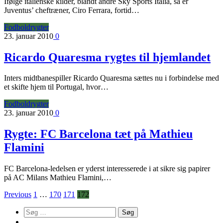
Ifølge italienske kilder, blandt andre Sky Sports Italia, så er
Juventus’ cheftræner, Ciro Ferrara, fortid…
Fodboldrygter
23. januar 2010
0
Ricardo Quaresma rygtes til hjemlandet
Inters midtbanespiller Ricardo Quaresma sættes nu i forbindelse med
et skifte hjem til Portugal, hvor…
Fodboldrygter
23. januar 2010
0
Rygte: FC Barcelona tæt på Mathieu
Flamini
FC Barcelona-ledelsen er yderst interesserede i at sikre sig papirer
på AC Milans Mathieu Flamini,…
Previous
1
…
170
171
172
Søg
efter: