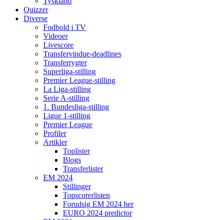
Tyskland
Quizzer
Diverse
Fodbold i TV
Videoer
Livescore
Transfervindue-deadlines
Transferrygter
Superliga-stilling
Premier League-stilling
La Liga-stilling
Serie A-stilling
1. Bundesliga-stilling
Ligue 1-stilling
Premier League
Profiler
Artikler
Toplister
Blogs
Transferlister
EM 2024
Stillinger
Topscorerlisten
Forudsig EM 2024 her
EURO 2024 predictor