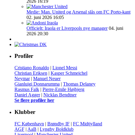
2026 16:19
Medie: Man. United og Arsenal slås om FC Porto-kant
02. juni 2026 16:05
Officielt: Iraola er Liverpools nye manager
04. juni
2026 20:30
Profiler
Cristiano Ronaldo
|
Lionel Messi
Christian Eriksen
|
Kasper Schmeichel
Neymar
|
Manuel Neuer
Gianluigi Donnarumma
|
Thomas Delaney
Rasmus Falk
|
Pierre-Emile Højbjerg
Daniel Agger
|
Nicklas Bendtner
Se flere profiler her
Klubber
FC København
|
Brøndby IF
|
FC Midtjylland
AGF
|
AaB
|
Lyngby Boldklub
Liverpool
|
Manchester United