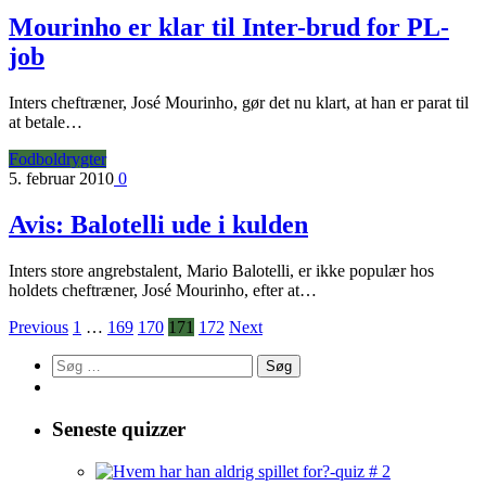
Mourinho er klar til Inter-brud for PL-
job
Inters cheftræner, José Mourinho, gør det nu klart, at han er parat til
at betale…
Fodboldrygter
5. februar 2010
0
Avis: Balotelli ude i kulden
Inters store angrebstalent, Mario Balotelli, er ikke populær hos
holdets cheftræner, José Mourinho, efter at…
Previous
1
…
169
170
171
172
Next
Søg
efter:
Seneste quizzer