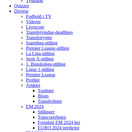
Tyskland
Quizzer
Diverse
Fodbold i TV
Videoer
Livescore
Transfervindue-deadlines
Transferrygter
Superliga-stilling
Premier League-stilling
La Liga-stilling
Serie A-stilling
1. Bundesliga-stilling
Ligue 1-stilling
Premier League
Profiler
Artikler
Toplister
Blogs
Transferlister
EM 2024
Stillinger
Topscorerlisten
Forudsig EM 2024 her
EURO 2024 predictor