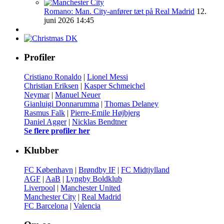
Romano: Man. City-anfører tæt på Real Madrid
12.
juni 2026 14:45
Profiler
Cristiano Ronaldo
|
Lionel Messi
Christian Eriksen
|
Kasper Schmeichel
Neymar
|
Manuel Neuer
Gianluigi Donnarumma
|
Thomas Delaney
Rasmus Falk
|
Pierre-Emile Højbjerg
Daniel Agger
|
Nicklas Bendtner
Se flere profiler her
Klubber
FC København
|
Brøndby IF
|
FC Midtjylland
AGF
|
AaB
|
Lyngby Boldklub
Liverpool
|
Manchester United
Manchester City
|
Real Madrid
FC Barcelona
|
Valencia