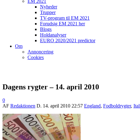
EM 2021
Nyheder
Trupper
TV-program til EM 2021
Forudsig EM 2021 her
Blogs
Holdanalyser
EURO 2020/2021 predictor
Om
Annoncering
Cookies
Dagens rygter – 14. april 2010
0
AF
Redaktionen
D.
14. april 2010 22:57
England
,
Fodboldrygter
,
Ita