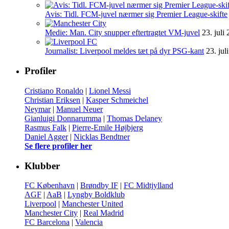
Avis: Tidl. FCM-juvel nærmer sig Premier League-skifte
Medie: Man. City snupper eftertragtet VM-juvel
23. juli
Journalist: Liverpool meldes tæt på dyr PSG-kant
23. jul
Profiler
Cristiano Ronaldo
|
Lionel Messi
Christian Eriksen
|
Kasper Schmeichel
Neymar
|
Manuel Neuer
Gianluigi Donnarumma
|
Thomas Delaney
Rasmus Falk
|
Pierre-Emile Højbjerg
Daniel Agger
|
Nicklas Bendtner
Se flere profiler her
Klubber
FC København
|
Brøndby IF
|
FC Midtjylland
AGF
|
AaB
|
Lyngby Boldklub
Liverpool
|
Manchester United
Manchester City
|
Real Madrid
FC Barcelona
|
Valencia