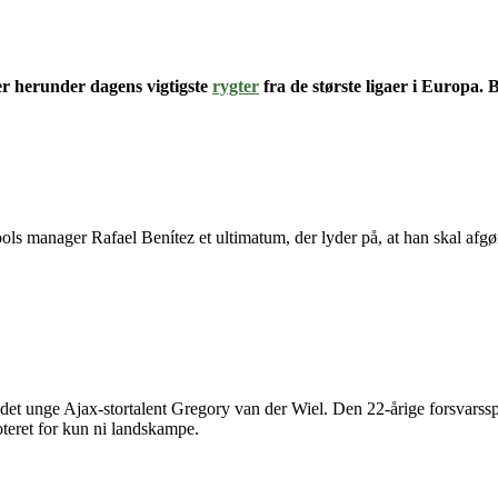
er herunder dagens vigtigste
rygter
fra de største ligaer i Europa.
ls manager Rafael Benítez et ultimatum, der lyder på, at han skal afgør
i det unge Ajax-stortalent Gregory van der Wiel. Den 22-årige forsvarssp
oteret for kun ni landskampe.