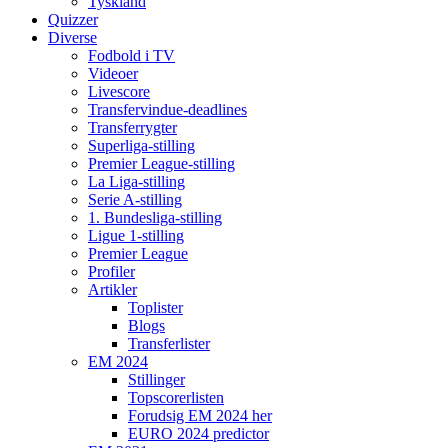
Tyskland
Quizzer
Diverse
Fodbold i TV
Videoer
Livescore
Transfervindue-deadlines
Transferrygter
Superliga-stilling
Premier League-stilling
La Liga-stilling
Serie A-stilling
1. Bundesliga-stilling
Ligue 1-stilling
Premier League
Profiler
Artikler
Toplister
Blogs
Transferlister
EM 2024
Stillinger
Topscorerlisten
Forudsig EM 2024 her
EURO 2024 predictor