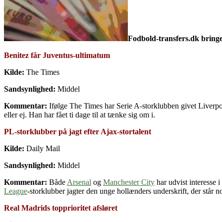
Fodbold-transfers.dk bring
Benitez får Juventus-ultimatum
Kilde:
The Times
Sandsynlighed:
Middel
Kommentar:
Ifølge The Times har Serie A-storklubben givet Liverpoo
eller ej. Han har fået ti dage til at tænke sig om i.
PL-storklubber på jagt efter Ajax-stortalent
Kilde:
Daily Mail
Sandsynlighed:
Middel
Kommentar:
Både
Arsenal
og
Manchester City
har udvist interesse 
League
-storklubber jagter den unge hollænders underskrift, der står n
Real Madrids topprioritet afsløret