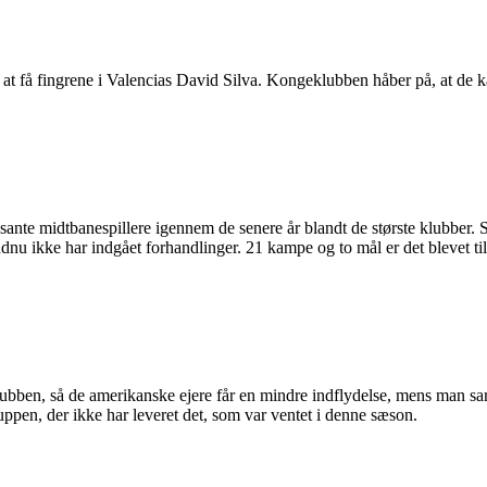
 at få fingrene i Valencias David Silva. Kongeklubben håber på, at de 
ante midtbanespillere igennem de senere år blandt de største klubber. 
ndnu ikke har indgået forhandlinger. 21 kampe og to mål er det blevet ti
lubben, så de amerikanske ejere får en mindre indflydelse, mens man sa
uppen, der ikke har leveret det, som var ventet i denne sæson.