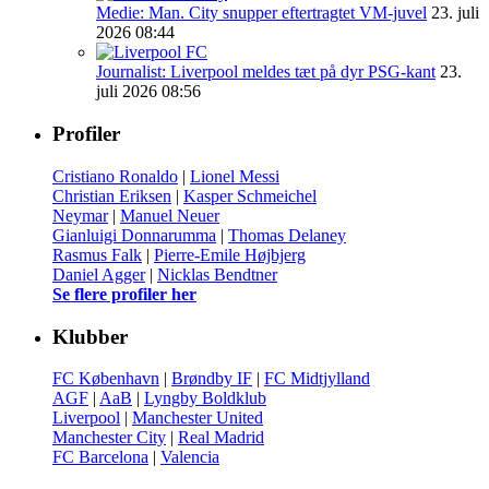
Medie: Man. City snupper eftertragtet VM-juvel
23. juli
2026 08:44
Journalist: Liverpool meldes tæt på dyr PSG-kant
23.
juli 2026 08:56
Profiler
Cristiano Ronaldo
|
Lionel Messi
Christian Eriksen
|
Kasper Schmeichel
Neymar
|
Manuel Neuer
Gianluigi Donnarumma
|
Thomas Delaney
Rasmus Falk
|
Pierre-Emile Højbjerg
Daniel Agger
|
Nicklas Bendtner
Se flere profiler her
Klubber
FC København
|
Brøndby IF
|
FC Midtjylland
AGF
|
AaB
|
Lyngby Boldklub
Liverpool
|
Manchester United
Manchester City
|
Real Madrid
FC Barcelona
|
Valencia