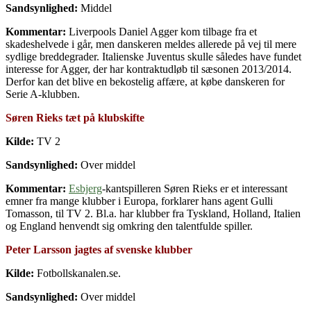
Sandsynlighed:
Middel
Kommentar:
Liverpools Daniel Agger kom tilbage fra et
skadeshelvede i går, men danskeren meldes allerede på vej til mere
sydlige breddegrader. Italienske Juventus skulle således have fundet
interesse for Agger, der har kontraktudløb til sæsonen 2013/2014.
Derfor kan det blive en bekostelig affære, at købe danskeren for
Serie A-klubben.
Søren Rieks tæt på klubskifte
Kilde:
TV 2
Sandsynlighed:
Over middel
Kommentar:
Esbjerg
-kantspilleren Søren Rieks er et interessant
emner fra mange klubber i Europa, forklarer hans agent Gulli
Tomasson, til TV 2. Bl.a. har klubber fra Tyskland, Holland, Italien
og England henvendt sig omkring den talentfulde spiller.
Peter Larsson jagtes af svenske klubber
Kilde:
Fotbollskanalen.se.
Sandsynlighed:
Over middel