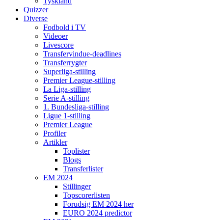
Tyskland
Quizzer
Diverse
Fodbold i TV
Videoer
Livescore
Transfervindue-deadlines
Transferrygter
Superliga-stilling
Premier League-stilling
La Liga-stilling
Serie A-stilling
1. Bundesliga-stilling
Ligue 1-stilling
Premier League
Profiler
Artikler
Toplister
Blogs
Transferlister
EM 2024
Stillinger
Topscorerlisten
Forudsig EM 2024 her
EURO 2024 predictor