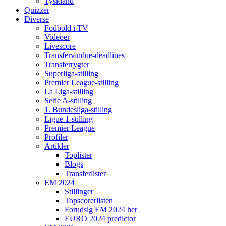
Tyskland
Quizzer
Diverse
Fodbold i TV
Videoer
Livescore
Transfervindue-deadlines
Transferrygter
Superliga-stilling
Premier League-stilling
La Liga-stilling
Serie A-stilling
1. Bundesliga-stilling
Ligue 1-stilling
Premier League
Profiler
Artikler
Toplister
Blogs
Transferlister
EM 2024
Stillinger
Topscorerlisten
Forudsig EM 2024 her
EURO 2024 predictor