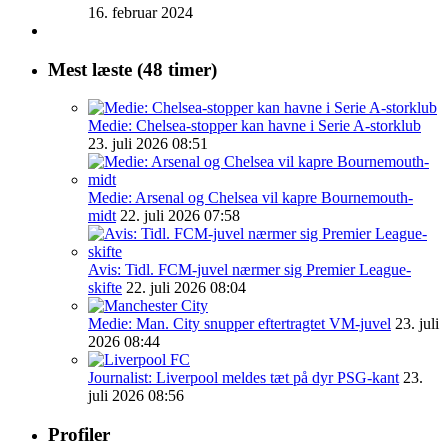
16. februar 2024
Mest læste (48 timer)
Medie: Chelsea-stopper kan havne i Serie A-storklub
23. juli 2026 08:51
Medie: Arsenal og Chelsea vil kapre Bournemouth-
midt
22. juli 2026 07:58
Avis: Tidl. FCM-juvel nærmer sig Premier League-
skifte
22. juli 2026 08:04
Medie: Man. City snupper eftertragtet VM-juvel
23. juli
2026 08:44
Journalist: Liverpool meldes tæt på dyr PSG-kant
23.
juli 2026 08:56
Profiler