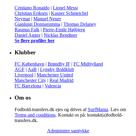
Cristiano Ronaldo
|
Lionel Messi
Christian Eriksen
|
Kasper Schmeichel
Neymar
|
Manuel Neuer
Gianluigi Donnarumma
|
Thomas Delaney
Rasmus Falk
|
Pierre-Emile Højbjerg
Daniel Agger
|
Nicklas Bendtner
Se flere profiler her
Klubber
FC København
|
Brøndby IF
|
FC Midtjylland
AGF
|
AaB
|
Lyngby Boldklub
Liverpool
|
Manchester United
Manchester City
|
Real Madrid
FC Barcelona
|
Valencia
Om os
Fodbold-transfers.dk ejes og drives af
SurfMania
. Læs om
Terms and conditions
. Kontakt os på: kontakt(a)fodbold-
transfers.dk.
Administrer samtykke