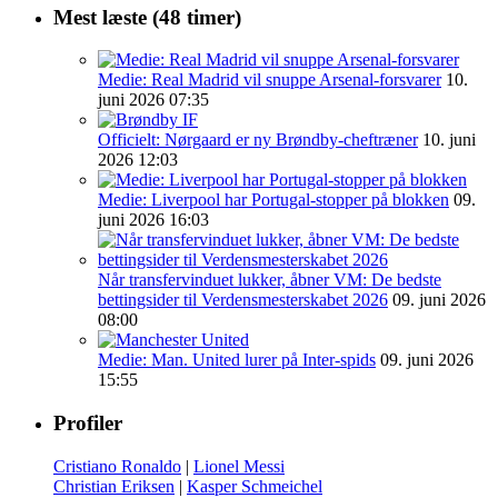
Mest læste (48 timer)
Medie: Real Madrid vil snuppe Arsenal-forsvarer
10.
juni 2026 07:35
Officielt: Nørgaard er ny Brøndby-cheftræner
10. juni
2026 12:03
Medie: Liverpool har Portugal-stopper på blokken
09.
juni 2026 16:03
Når transfervinduet lukker, åbner VM: De bedste
bettingsider til Verdensmesterskabet 2026
09. juni 2026
08:00
Medie: Man. United lurer på Inter-spids
09. juni 2026
15:55
Profiler
Cristiano Ronaldo
|
Lionel Messi
Christian Eriksen
|
Kasper Schmeichel