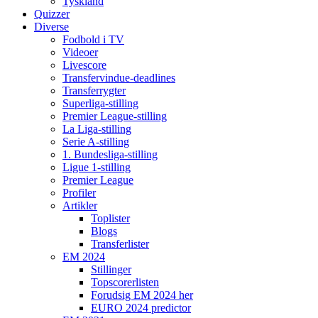
Tyskland
Quizzer
Diverse
Fodbold i TV
Videoer
Livescore
Transfervindue-deadlines
Transferrygter
Superliga-stilling
Premier League-stilling
La Liga-stilling
Serie A-stilling
1. Bundesliga-stilling
Ligue 1-stilling
Premier League
Profiler
Artikler
Toplister
Blogs
Transferlister
EM 2024
Stillinger
Topscorerlisten
Forudsig EM 2024 her
EURO 2024 predictor