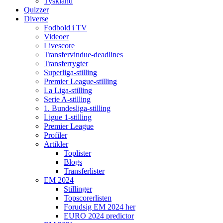
Tyskland
Quizzer
Diverse
Fodbold i TV
Videoer
Livescore
Transfervindue-deadlines
Transferrygter
Superliga-stilling
Premier League-stilling
La Liga-stilling
Serie A-stilling
1. Bundesliga-stilling
Ligue 1-stilling
Premier League
Profiler
Artikler
Toplister
Blogs
Transferlister
EM 2024
Stillinger
Topscorerlisten
Forudsig EM 2024 her
EURO 2024 predictor