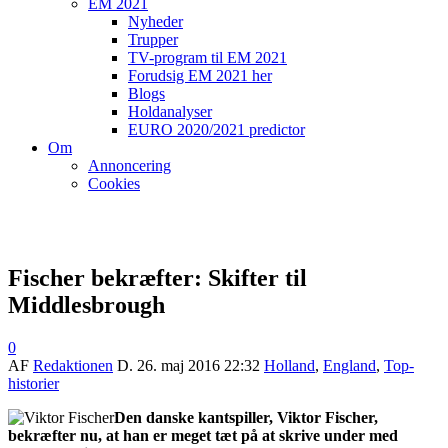
EM 2021
Nyheder
Trupper
TV-program til EM 2021
Forudsig EM 2021 her
Blogs
Holdanalyser
EURO 2020/2021 predictor
Om
Annoncering
Cookies
Fischer bekræfter: Skifter til
Middlesbrough
0
AF
Redaktionen
D.
26. maj 2016 22:32
Holland
,
England
,
Top-
historier
Den danske kantspiller, Viktor Fischer,
bekræfter nu, at han er meget tæt på at skrive under med