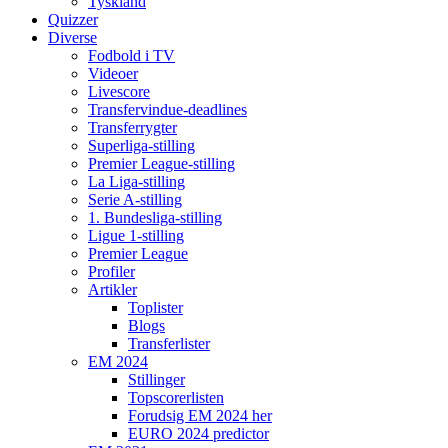
Tyskland
Quizzer
Diverse
Fodbold i TV
Videoer
Livescore
Transfervindue-deadlines
Transferrygter
Superliga-stilling
Premier League-stilling
La Liga-stilling
Serie A-stilling
1. Bundesliga-stilling
Ligue 1-stilling
Premier League
Profiler
Artikler
Toplister
Blogs
Transferlister
EM 2024
Stillinger
Topscorerlisten
Forudsig EM 2024 her
EURO 2024 predictor