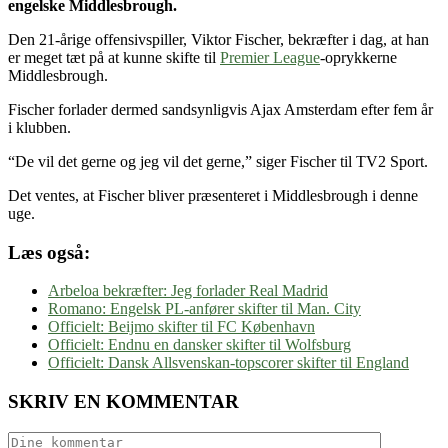
engelske Middlesbrough.
Den 21-årige offensivspiller, Viktor Fischer, bekræfter i dag, at han
er meget tæt på at kunne skifte til
Premier League
-oprykkerne
Middlesbrough.
Fischer forlader dermed sandsynligvis Ajax Amsterdam efter fem år
i klubben.
“De vil det gerne og jeg vil det gerne,” siger Fischer til TV2 Sport.
Det ventes, at Fischer bliver præsenteret i Middlesbrough i denne
uge.
Læs også:
Arbeloa bekræfter: Jeg forlader Real Madrid
Romano: Engelsk PL-anfører skifter til Man. City
Officielt: Beijmo skifter til FC København
Officielt: Endnu en dansker skifter til Wolfsburg
Officielt: Dansk Allsvenskan-topscorer skifter til England
SKRIV EN KOMMENTAR