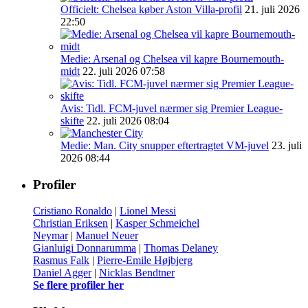
Officielt: Chelsea køber Aston Villa-profil
21. juli 2026
22:50
Medie: Arsenal og Chelsea vil kapre Bournemouth-
midt
22. juli 2026 07:58
Avis: Tidl. FCM-juvel nærmer sig Premier League-
skifte
22. juli 2026 08:04
Medie: Man. City snupper eftertragtet VM-juvel
23. juli
2026 08:44
Profiler
Cristiano Ronaldo
|
Lionel Messi
Christian Eriksen
|
Kasper Schmeichel
Neymar
|
Manuel Neuer
Gianluigi Donnarumma
|
Thomas Delaney
Rasmus Falk
|
Pierre-Emile Højbjerg
Daniel Agger
|
Nicklas Bendtner
Se flere profiler her