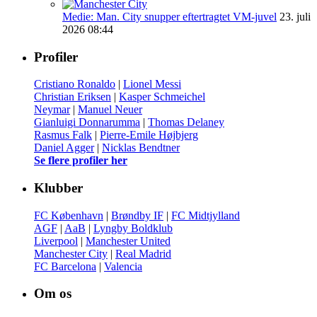
Medie: Man. City snupper eftertragtet VM-juvel
23. juli
2026 08:44
Profiler
Cristiano Ronaldo
|
Lionel Messi
Christian Eriksen
|
Kasper Schmeichel
Neymar
|
Manuel Neuer
Gianluigi Donnarumma
|
Thomas Delaney
Rasmus Falk
|
Pierre-Emile Højbjerg
Daniel Agger
|
Nicklas Bendtner
Se flere profiler her
Klubber
FC København
|
Brøndby IF
|
FC Midtjylland
AGF
|
AaB
|
Lyngby Boldklub
Liverpool
|
Manchester United
Manchester City
|
Real Madrid
FC Barcelona
|
Valencia
Om os