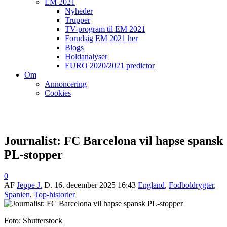
EM 2021
Nyheder
Trupper
TV-program til EM 2021
Forudsig EM 2021 her
Blogs
Holdanalyser
EURO 2020/2021 predictor
Om
Annoncering
Cookies
Journalist: FC Barcelona vil hapse spansk
PL-stopper
0
AF
Jeppe J.
D.
16. december 2025 16:43
England
,
Fodboldrygter
,
Spanien
,
Top-historier
Foto: Shutterstock