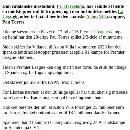
Dan catalanske mastodont,
FC Barcelona
,
har i sinde at hente
en midtstopper ind til truppen, og i den forbindelse meldes
La
Liga
-giganten tæt på at hente den spanske
Aston Villa
-stopper,
Pau Torres.
I denne sæson er det blevet til 12 ud af 16
Premier League
-kampe,
og heraf har den 28-årige Pau Torres spillet 2/3-dele af minutterne.
Siden skiftet fra Villareal til Aston Villa i sommeren 2023 har den
spanske landsholdsstopper præsteret at spille 91 kampe for Premier
League-klubben.
Tiden i Premier League kan dog snart være forbi, da et skifte tilbage
til Spanien og La Liga angiveligt lurer.
Det skriver journalist fra ESPN, Moi Llorens.
For Llorens nævner, at den 28-årige spiller har tiltrukket sig interesse
fra selveste FC Barcelona, som vil have fingrene i ham.
Konkret berettes der om, at Aston Villa forlanger 25 millioner euro
for Torres, hvilket omtrent svarer til 187 millioner danske kroner.
Spanieren har 21 kampe i Champions League og 24 A-landskampe
for Spanien på CV’et.