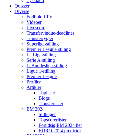
Tyskland
Quizzer
Diverse
Fodbold i TV
Videoer
Livescore
Transfervindue-deadlines
Transferrygter
Superliga-stilling
Premier League-stilling
La Liga-stilling
Serie A-stilling
1. Bundesliga-stilling
Ligue 1-stilling
Premier League
Profiler
Artikler
Toplister
Blogs
Transferlister
EM 2024
Stillinger
Topscorerlisten
Forudsig EM 2024 her
EURO 2024 predictor