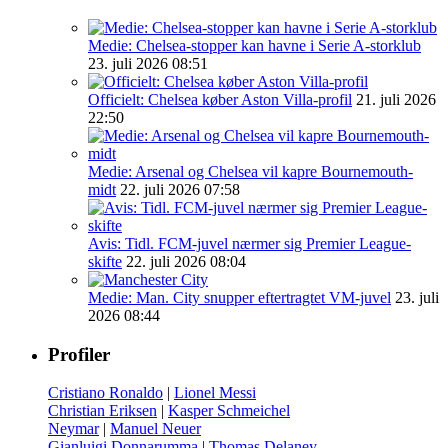
Medie: Chelsea-stopper kan havne i Serie A-storklub
23. juli 2026 08:51
Officielt: Chelsea køber Aston Villa-profil
21. juli 2026
22:50
Medie: Arsenal og Chelsea vil kapre Bournemouth-
midt
22. juli 2026 07:58
Avis: Tidl. FCM-juvel nærmer sig Premier League-
skifte
22. juli 2026 08:04
Medie: Man. City snupper eftertragtet VM-juvel
23. juli
2026 08:44
Profiler
Cristiano Ronaldo
|
Lionel Messi
Christian Eriksen
|
Kasper Schmeichel
Neymar
|
Manuel Neuer
Gianluigi Donnarumma
|
Thomas Delaney