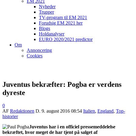
EM 2021
Nyheder
Trupper
TV-program til EM 2021
Forudsig EM 2021 her
Blogs
Holdanalyser
EURO 2020/2021 predictor
Om
Annoncering
Cookies
Juventus bekræfter: Pogba er verdens
dyreste
0
AF
Redaktionen
D.
9. august 2016 08:54
Italien
,
England
,
Top-
historier
Juventus har i en officiel pressemeddelelse
bekræftet, hvor meget de har tjent på salget af