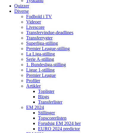
Tyskland
Quizzer
Diverse
Fodbold i TV
Videoer
Livescore
Transfervindue-deadlines
Transferrygter
Superliga-stilling
Premier League-stilling
La Liga-stilling
Serie A-stilling
1. Bundesliga-stilling
Ligue 1-stilling
Premier League
Profiler
Artikler
Toplister
Blogs
Transferlister
EM 2024
Stillinger
Topscorerlisten
Forudsig EM 2024 her
EURO 2024 predictor