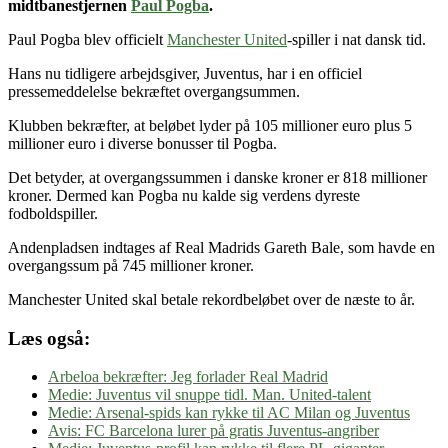
midtbanestjernen
Paul Pogba
.
Paul Pogba blev officielt
Manchester United
-spiller i nat dansk tid.
Hans nu tidligere arbejdsgiver, Juventus, har i en officiel
pressemeddelelse bekræftet overgangsummen.
Klubben bekræfter, at beløbet lyder på 105 millioner euro plus 5
millioner euro i diverse bonusser til Pogba.
Det betyder, at overgangssummen i danske kroner er 818 millioner
kroner. Dermed kan Pogba nu kalde sig verdens dyreste
fodboldspiller.
Andenpladsen indtages af Real Madrids Gareth Bale, som havde en
overgangssum på 745 millioner kroner.
Manchester United skal betale rekordbeløbet over de næste to år.
Læs også:
Arbeloa bekræfter: Jeg forlader Real Madrid
Medie: Juventus vil snuppe tidl. Man. United-talent
Medie: Arsenal-spids kan rykke til AC Milan og Juventus
Avis: FC Barcelona lurer på gratis Juventus-angriber