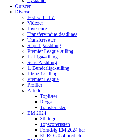
Tyskland
Quizzer
Diverse
Fodbold i TV
Videoer
Livescore
Transfervindue-deadlines
Transferrygter
Superliga-stilling
Premier League-stilling
La Liga-stilling
Serie A-stilling
1. Bundesliga-stilling
Ligue 1-stilling
Premier League
Profiler
Artikler
Toplister
Blogs
Transferlister
EM 2024
Stillinger
Topscorerlisten
Forudsig EM 2024 her
EURO 2024 predictor