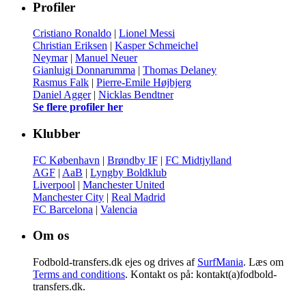
Profiler
Cristiano Ronaldo
|
Lionel Messi
Christian Eriksen
|
Kasper Schmeichel
Neymar
|
Manuel Neuer
Gianluigi Donnarumma
|
Thomas Delaney
Rasmus Falk
|
Pierre-Emile Højbjerg
Daniel Agger
|
Nicklas Bendtner
Se flere profiler her
Klubber
FC København
|
Brøndby IF
|
FC Midtjylland
AGF
|
AaB
|
Lyngby Boldklub
Liverpool
|
Manchester United
Manchester City
|
Real Madrid
FC Barcelona
|
Valencia
Om os
Fodbold-transfers.dk ejes og drives af
SurfMania
. Læs om
Terms and conditions
. Kontakt os på: kontakt(a)fodbold-
transfers.dk.