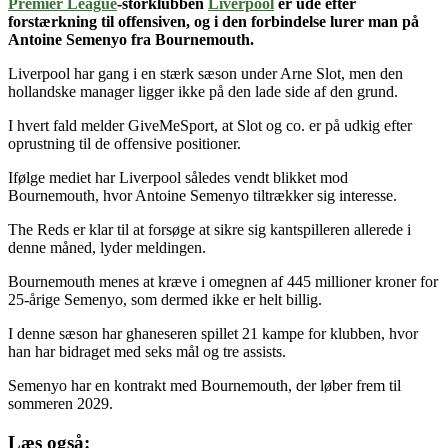
Premier League
-storklubben
Liverpool
er ude efter
forstærkning til offensiven, og i den forbindelse lurer man på
Antoine Semenyo fra Bournemouth.
Liverpool har gang i en stærk sæson under Arne Slot, men den
hollandske manager ligger ikke på den lade side af den grund.
I hvert fald melder GiveMeSport, at Slot og co. er på udkig efter
oprustning til de offensive positioner.
Ifølge mediet har Liverpool således vendt blikket mod
Bournemouth, hvor Antoine Semenyo tiltrækker sig interesse.
The Reds er klar til at forsøge at sikre sig kantspilleren allerede i
denne måned, lyder meldingen.
Bournemouth menes at kræve i omegnen af 445 millioner kroner for
25-årige Semenyo, som dermed ikke er helt billig.
I denne sæson har ghaneseren spillet 21 kampe for klubben, hvor
han har bidraget med seks mål og tre assists.
Semenyo har en kontrakt med Bournemouth, der løber frem til
sommeren 2029.
Læs også: