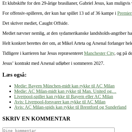
Et klubskifte for den 29-årige brasilianer, Gabriel Jesus, kan muligvis
For offensiv-spilleren, der kun har spillet 13 ud af 36 kampe i
Premier
Det skriver mediet, Caught Offside.
Mediet nævner nemlig, at den sydamerikanske landsholds-angriber har 
Helt konkret berettes der om, at Mikel Arteta og Arsenal forlanger hele
Tidligere i karrieren har Jesus repræsenteret
Manchester City
, og på d
Jesus’ kontrakt med Arsenal udløber i sommeren 2027.
Læs også:
Medie: Bayern München-midt kan rykke til AC Milan
Medie: AC Milan-midt kan rykke til Man. United og…
Liverpool-spiller kan rykke til Bayern eller AC Milan
Avis: Liverpool-forsvarer kan rykke til AC Milan
Avis: AC Milan-spids kan rykke til Brentford og Sunderland
SKRIV EN KOMMENTAR