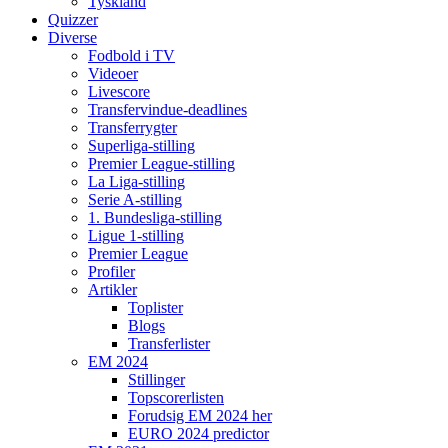
Tyskland
Quizzer
Diverse
Fodbold i TV
Videoer
Livescore
Transfervindue-deadlines
Transferrygter
Superliga-stilling
Premier League-stilling
La Liga-stilling
Serie A-stilling
1. Bundesliga-stilling
Ligue 1-stilling
Premier League
Profiler
Artikler
Toplister
Blogs
Transferlister
EM 2024
Stillinger
Topscorerlisten
Forudsig EM 2024 her
EURO 2024 predictor