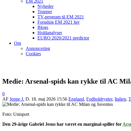
EM 2021
Nyheder
Trupper
TV-program til EM 2021
Forudsig EM 2021 her
Blogs
Holdanalyser
EURO 2020/2021 predictor
Om
Annoncering
Cookies
Medie: Arsenal-spids kan rykke til AC Mil
0
AF
Jeppe J.
D.
18. maj 2026 15:56
England
,
Fodboldrygter
,
Italien
,
T
Foto: Unisport
Den 29-årige Gabriel Jesus
har været en marginal-spiller for
Ars