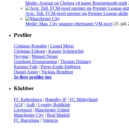
Medie: Arsenal og Chelsea vil kapre Bournemouth-midt
Avis: Tidl. FCM-juvel nærmer sig Premier League-skifte
Medie: Man. City snupper eftertragtet VM-juvel
23. juli
Profiler
Cristiano Ronaldo
|
Lionel Messi
Christian Eriksen
|
Kasper Schmeichel
Neymar
|
Manuel Neuer
Gianluigi Donnarumma
|
Thomas Delaney
Rasmus Falk
|
Pierre-Emile Højbjerg
Daniel Agger
|
Nicklas Bendtner
Se flere profiler her
Klubber
FC København
|
Brøndby IF
|
FC Midtjylland
AGF
|
AaB
|
Lyngby Boldklub
Liverpool
|
Manchester United
Manchester City
|
Real Madrid
FC Barcelona
|
Valencia