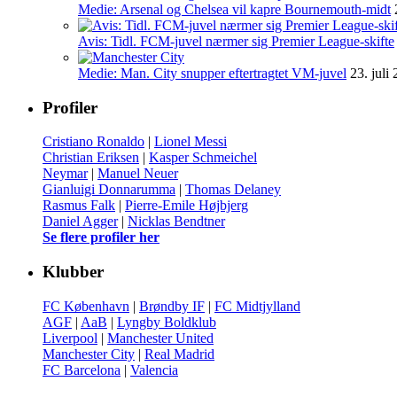
Medie: Arsenal og Chelsea vil kapre Bournemouth-midt
Avis: Tidl. FCM-juvel nærmer sig Premier League-skifte
Medie: Man. City snupper eftertragtet VM-juvel
23. juli
Profiler
Cristiano Ronaldo
|
Lionel Messi
Christian Eriksen
|
Kasper Schmeichel
Neymar
|
Manuel Neuer
Gianluigi Donnarumma
|
Thomas Delaney
Rasmus Falk
|
Pierre-Emile Højbjerg
Daniel Agger
|
Nicklas Bendtner
Se flere profiler her
Klubber
FC København
|
Brøndby IF
|
FC Midtjylland
AGF
|
AaB
|
Lyngby Boldklub
Liverpool
|
Manchester United
Manchester City
|
Real Madrid
FC Barcelona
|
Valencia