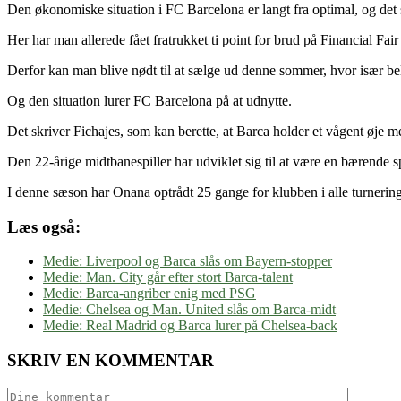
Den økonomiske situation i FC Barcelona er langt fra optimal, og de
Her har man allerede fået fratrukket ti point for brud på Financial Fa
Derfor kan man blive nødt til at sælge ud denne sommer, hvor især 
Og den situation lurer FC Barcelona på at udnytte.
Det skriver Fichajes, som kan berette, at Barca holder et vågent øje 
Den 22-årige midtbanespiller har udviklet sig til at være en bærende spi
I denne sæson har Onana optrådt 25 gange for klubben i alle turneringe
Læs også:
Medie: Liverpool og Barca slås om Bayern-stopper
Medie: Man. City går efter stort Barca-talent
Medie: Barca-angriber enig med PSG
Medie: Chelsea og Man. United slås om Barca-midt
Medie: Real Madrid og Barca lurer på Chelsea-back
SKRIV EN KOMMENTAR