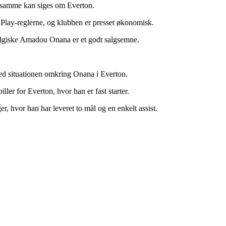
t samme kan siges om Everton.
ir Play-reglerne, og klubben er presset økonomisk.
belgiske Amadou Onana er et godt salgsemne.
med situationen omkring Onana i Everton.
ller for Everton, hvor han er fast starter.
r, hvor han har leveret to mål og en enkelt assist.