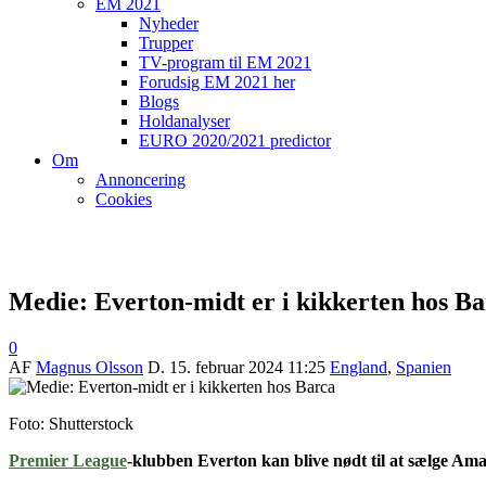
EM 2021
Nyheder
Trupper
TV-program til EM 2021
Forudsig EM 2021 her
Blogs
Holdanalyser
EURO 2020/2021 predictor
Om
Annoncering
Cookies
Medie: Everton-midt er i kikkerten hos B
0
AF
Magnus Olsson
D.
15. februar 2024 11:25
England
,
Spanien
Foto: Shutterstock
Premier League
-klubben Everton kan blive nødt til at sælge Am