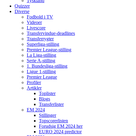
Tyskland
Quizzer
Diverse
Fodbold i TV
Videoer
Livescore
Transfervindue-deadlines
Transferrygter
Superliga-stilling
Premier League-stilling
La Liga-stilling
Serie A-stilling
1. Bundesliga-stilling
Ligue 1-stilling
Premier League
Profiler
Artikler
Toplister
Blogs
Transferlister
EM 2024
Stillinger
Topscorerlisten
Forudsig EM 2024 her
EURO 2024 predictor