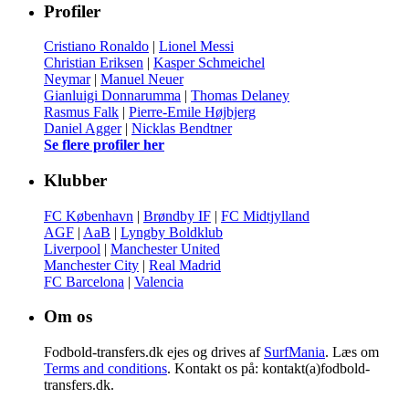
Profiler
Cristiano Ronaldo
|
Lionel Messi
Christian Eriksen
|
Kasper Schmeichel
Neymar
|
Manuel Neuer
Gianluigi Donnarumma
|
Thomas Delaney
Rasmus Falk
|
Pierre-Emile Højbjerg
Daniel Agger
|
Nicklas Bendtner
Se flere profiler her
Klubber
FC København
|
Brøndby IF
|
FC Midtjylland
AGF
|
AaB
|
Lyngby Boldklub
Liverpool
|
Manchester United
Manchester City
|
Real Madrid
FC Barcelona
|
Valencia
Om os
Fodbold-transfers.dk ejes og drives af
SurfMania
. Læs om
Terms and conditions
. Kontakt os på: kontakt(a)fodbold-
transfers.dk.