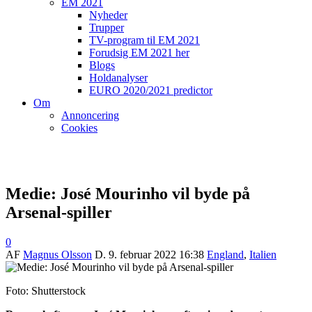
EM 2021
Nyheder
Trupper
TV-program til EM 2021
Forudsig EM 2021 her
Blogs
Holdanalyser
EURO 2020/2021 predictor
Om
Annoncering
Cookies
Medie: José Mourinho vil byde på
Arsenal-spiller
0
AF
Magnus Olsson
D.
9. februar 2022 16:38
England
,
Italien
Foto: Shutterstock