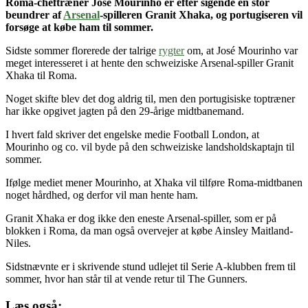
Roma-cheftræner José Mourinho er efter sigende en stor
beundrer af
Arsenal
-spilleren Granit Xhaka, og portugiseren vil
forsøge at købe ham til sommer.
Sidste sommer florerede der talrige
rygter
om, at José Mourinho var
meget interesseret i at hente den schweiziske Arsenal-spiller Granit
Xhaka til Roma.
Noget skifte blev det dog aldrig til, men den portugisiske toptræner
har ikke opgivet jagten på den 29-årige midtbanemand.
I hvert fald skriver det engelske medie Football London, at
Mourinho og co. vil byde på den schweiziske landsholdskaptajn til
sommer.
Ifølge mediet mener Mourinho, at Xhaka vil tilføre Roma-midtbanen
noget hårdhed, og derfor vil man hente ham.
Granit Xhaka er dog ikke den eneste Arsenal-spiller, som er på
blokken i Roma, da man også overvejer at købe Ainsley Maitland-
Niles.
Sidstnævnte er i skrivende stund udlejet til Serie A-klubben frem til
sommer, hvor han står til at vende retur til The Gunners.
Læs også: