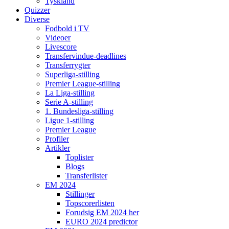
Tyskland
Quizzer
Diverse
Fodbold i TV
Videoer
Livescore
Transfervindue-deadlines
Transferrygter
Superliga-stilling
Premier League-stilling
La Liga-stilling
Serie A-stilling
1. Bundesliga-stilling
Ligue 1-stilling
Premier League
Profiler
Artikler
Toplister
Blogs
Transferlister
EM 2024
Stillinger
Topscorerlisten
Forudsig EM 2024 her
EURO 2024 predictor