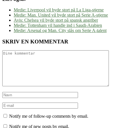
Medie: Liverpool vil byde stort på La Liga-stjerne
Medie: Man. United vil byde stort på Serie A-stjerne
Avis: Chelsea vil byde stort på spansk angriber
Medie: Tottenham vil handle ind i Saudi-Arabien
Medie: Arsenal og Man. City slås om Serie A-talent
SKRIV EN KOMMENTAR
Notify me of follow-up comments by email.
Notify me of new posts by email.