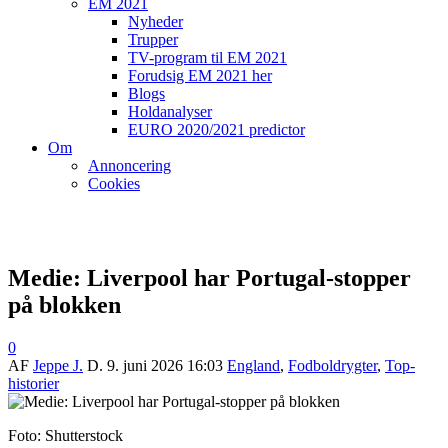
EM 2021
Nyheder
Trupper
TV-program til EM 2021
Forudsig EM 2021 her
Blogs
Holdanalyser
EURO 2020/2021 predictor
Om
Annoncering
Cookies
Medie: Liverpool har Portugal-stopper
på blokken
0
AF
Jeppe J.
D.
9. juni 2026 16:03
England
,
Fodboldrygter
,
Top-
historier
Foto: Shutterstock