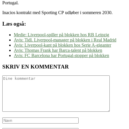
Portugal.
Inacios kontrakt med Sporting CP udløber i sommeren 2030.
Læs også:
Medie: Liverpool-spiller på blokken hos RB Leipzig
Avis: Tidl. Liverpool-manager på blokken i Real Madrid
Avis: Liverpool-kant på blokken hos Serie A-giganter
Avis: Thomas Frank har Barca-talent på blokken
Avis: FC Barcelona har Portugal-stopper på blokken
SKRIV EN KOMMENTAR