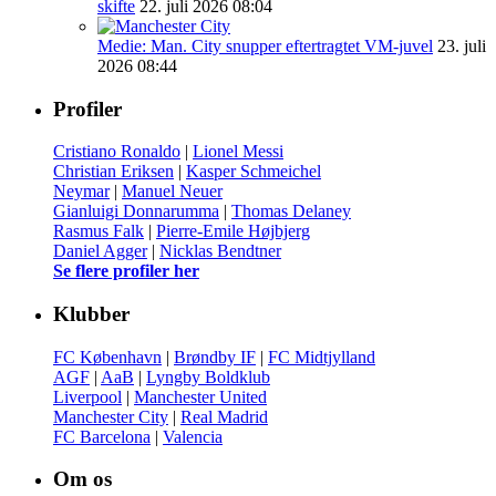
skifte
22. juli 2026 08:04
Medie: Man. City snupper eftertragtet VM-juvel
23. juli
2026 08:44
Profiler
Cristiano Ronaldo
|
Lionel Messi
Christian Eriksen
|
Kasper Schmeichel
Neymar
|
Manuel Neuer
Gianluigi Donnarumma
|
Thomas Delaney
Rasmus Falk
|
Pierre-Emile Højbjerg
Daniel Agger
|
Nicklas Bendtner
Se flere profiler her
Klubber
FC København
|
Brøndby IF
|
FC Midtjylland
AGF
|
AaB
|
Lyngby Boldklub
Liverpool
|
Manchester United
Manchester City
|
Real Madrid
FC Barcelona
|
Valencia
Om os