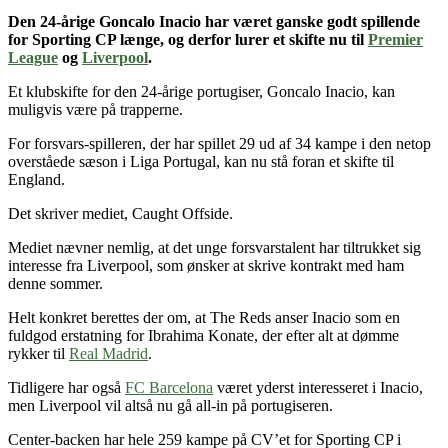
Den 24-årige Goncalo Inacio
har været ganske godt spillende
for
Sporting CP længe
, og derfor lurer et skifte nu til
Premier
League
og
Liverpool
.
Et klubskifte for den 24-årige portugiser, Goncalo Inacio, kan
muligvis være på trapperne.
For forsvars-spilleren, der har spillet 29 ud af 34 kampe i den netop
overståede sæson i Liga Portugal, kan nu stå foran et skifte til
England.
Det skriver mediet, Caught Offside.
Mediet nævner nemlig, at det unge forsvarstalent har tiltrukket sig
interesse fra Liverpool, som ønsker at skrive kontrakt med ham
denne sommer.
Helt konkret berettes der om, at The Reds anser Inacio som en
fuldgod erstatning for Ibrahima Konate, der efter alt at dømme
rykker til
Real Madrid
.
Tidligere har også
FC Barcelona
været yderst interesseret i Inacio,
men Liverpool vil altså nu gå all-in på portugiseren.
Center-backen har hele 259 kampe på CV’et for Sporting CP i