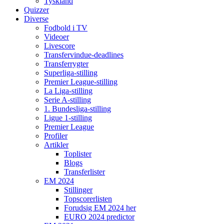
Tyskland
Quizzer
Diverse
Fodbold i TV
Videoer
Livescore
Transfervindue-deadlines
Transferrygter
Superliga-stilling
Premier League-stilling
La Liga-stilling
Serie A-stilling
1. Bundesliga-stilling
Ligue 1-stilling
Premier League
Profiler
Artikler
Toplister
Blogs
Transferlister
EM 2024
Stillinger
Topscorerlisten
Forudsig EM 2024 her
EURO 2024 predictor