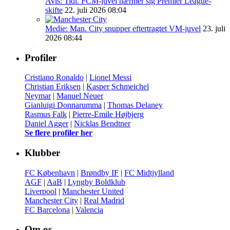
Avis: Tidl. FCM-juvel nærmer sig Premier League-
skifte
22. juli 2026 08:04
Medie: Man. City snupper eftertragtet VM-juvel
23. juli
2026 08:44
Profiler
Cristiano Ronaldo
|
Lionel Messi
Christian Eriksen
|
Kasper Schmeichel
Neymar
|
Manuel Neuer
Gianluigi Donnarumma
|
Thomas Delaney
Rasmus Falk
|
Pierre-Emile Højbjerg
Daniel Agger
|
Nicklas Bendtner
Se flere profiler her
Klubber
FC København
|
Brøndby IF
|
FC Midtjylland
AGF
|
AaB
|
Lyngby Boldklub
Liverpool
|
Manchester United
Manchester City
|
Real Madrid
FC Barcelona
|
Valencia
Om os