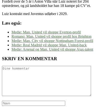
Fordelt over de 5 år i Aston Villa står Luiz noteret for 204
optrædener, og på landsholdet har han 18 kampe på CV’et.
Luiz kontrakt med Juventus udløber i 2029.
Læs også:
Medie: Man. United vil shoppe Everton-profil
Romano: Man. United vil shoppe profil hos Brighton
Medie: Man. City vil shoppe Nottingham Forest-profil
Medie: Real Madrid vil shoppe Man. United-back
Medie: Arsenal og Man. United vil shoppe Ajax-talent
SKRIV EN KOMMENTAR