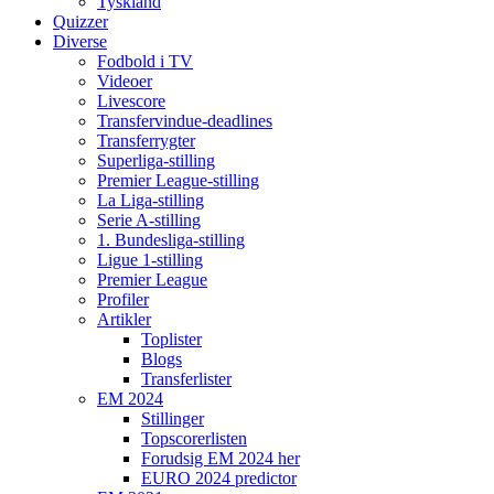
Tyskland
Quizzer
Diverse
Fodbold i TV
Videoer
Livescore
Transfervindue-deadlines
Transferrygter
Superliga-stilling
Premier League-stilling
La Liga-stilling
Serie A-stilling
1. Bundesliga-stilling
Ligue 1-stilling
Premier League
Profiler
Artikler
Toplister
Blogs
Transferlister
EM 2024
Stillinger
Topscorerlisten
Forudsig EM 2024 her
EURO 2024 predictor