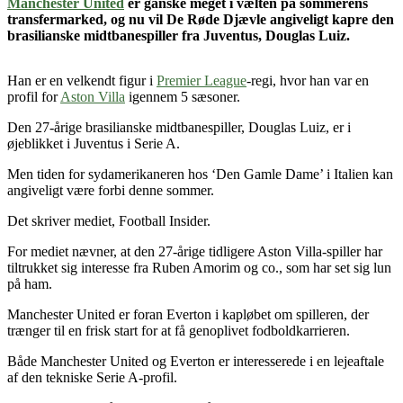
Manchester United
er ganske meget i vælten på sommerens
transfermarked, og nu vil De Røde Djævle angiveligt kapre den
brasilianske midtbanespiller fra Juventus, Douglas Luiz.
Han er en velkendt figur i
Premier League
-regi, hvor han var en
profil for
Aston Villa
igennem 5 sæsoner.
Den 27-årige brasilianske midtbanespiller, Douglas Luiz, er i
øjeblikket i Juventus i Serie A.
Men tiden for sydamerikaneren hos ‘Den Gamle Dame’ i Italien kan
angiveligt være forbi denne sommer.
Det skriver mediet, Football Insider.
For mediet nævner, at den 27-årige tidligere Aston Villa-spiller har
tiltrukket sig interesse fra Ruben Amorim og co., som har set sig lun
på ham.
Manchester United er foran Everton i kapløbet om spilleren, der
trænger til en frisk start for at få genoplivet fodboldkarrieren.
Både Manchester United og Everton er interesserede i en lejeaftale
af den tekniske Serie A-profil.