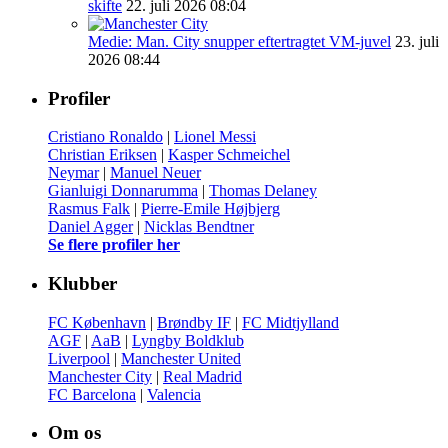
skifte
22. juli 2026 08:04
Medie: Man. City snupper eftertragtet VM-juvel
23. juli
2026 08:44
Profiler
Cristiano Ronaldo
|
Lionel Messi
Christian Eriksen
|
Kasper Schmeichel
Neymar
|
Manuel Neuer
Gianluigi Donnarumma
|
Thomas Delaney
Rasmus Falk
|
Pierre-Emile Højbjerg
Daniel Agger
|
Nicklas Bendtner
Se flere profiler her
Klubber
FC København
|
Brøndby IF
|
FC Midtjylland
AGF
|
AaB
|
Lyngby Boldklub
Liverpool
|
Manchester United
Manchester City
|
Real Madrid
FC Barcelona
|
Valencia
Om os