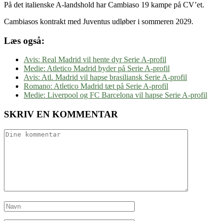
På det italienske A-landshold har Cambiaso 19 kampe på CV’et.
Cambiasos kontrakt med Juventus udløber i sommeren 2029.
Læs også:
Avis: Real Madrid vil hente dyr Serie A-profil
Medie: Atletico Madrid byder på Serie A-profil
Avis: Atl. Madrid vil hapse brasiliansk Serie A-profil
Romano: Atletico Madrid tæt på Serie A-profil
Medie: Liverpool og FC Barcelona vil hapse Serie A-profil
SKRIV EN KOMMENTAR