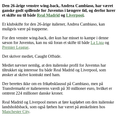
Den 26-årige venstre wing-back, Andrea Cambiaso,
har været
ganske godt spillende for
Juventus i længere tid
, og derfor lurer
et skifte nu til både
Real Madrid
og
Liverpool
.
Et klubskifte for den 26-årige italiener, Andrea Cambiaso, kan
muligvis være på trapperne.
For den venstre wing-back, der kun har misset to kampe i denne
sæson for Juventus, kan nu stå foran et skifte til både
La Liga
og
Premier League
.
Det skriver mediet, Caught Offside.
Mediet nævner nemlig, at den italienske profil for Juventus har
tiltrukket sig interesse fra både Real Madrid og Liverpool, som
ønsker at skrive kontrakt med ham.
Der berettes ikke om en frikøbsklausul på Cambiaso, men på
Transfermarkt er italienerens værdi på 30 millioner euro, hvilket er
omtrent 224 millioner danske kroner.
Real Madrid og Liverpool menes at føre kapløbet om den italienske
landsholdsback, som også førhen har været på ønskelisten hos
Manchester City
.