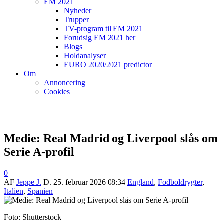
EM 2021
Nyheder
Trupper
TV-program til EM 2021
Forudsig EM 2021 her
Blogs
Holdanalyser
EURO 2020/2021 predictor
Om
Annoncering
Cookies
Medie: Real Madrid og Liverpool slås om
Serie A-profil
0
AF
Jeppe J.
D.
25. februar 2026 08:34
England
,
Fodboldrygter
,
Italien
,
Spanien
Foto: Shutterstock