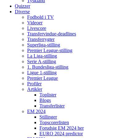
Tyskland
Quizzer
Diverse
Fodbold i TV
Videoer
Livescore
Transfervindue-deadlines
Transferrygter
Superliga-stilling
Premier League-stilling
La Liga-stilling
Serie A-stilling
1. Bundesliga-stilling
Ligue 1-stilling
Premier League
Profiler
Artikler
Toplister
Blogs
Transferlister
EM 2024
Stillinger
Topscorerlisten
Forudsig EM 2024 her
EURO 2024 predictor