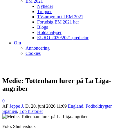
EM 2021
Nyheder
Trupper
TV-program til EM 2021
Forudsig EM 2021 her
Blogs
Holdanalyser
EURO 2020/2021 predictor
Om
Annoncering
Cookies
Medie: Tottenham lurer på La Liga-
angriber
0
AF
Jeppe J.
D.
20. juni 2026 11:09
England
,
Fodboldrygter
,
Spanien
,
Top-historier
Foto: Shutterstock