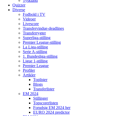
Tyskland
Quizzer
Diverse
Fodbold i TV
Videoer
Livescore
Transfervindue-deadlines
Transferrygter
Superliga-stilling
Premier League-stilling
La Liga-stilling
Serie A-stilling
1. Bundesliga-stilling
Ligue 1-stilling
Premier League
Profiler
Artikler
Toplister
Blogs
Transferlister
EM 2024
Stillinger
Topscorerlisten
Forudsig EM 2024 her
EURO 2024 predictor