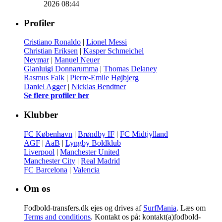
2026 08:44
Profiler
Cristiano Ronaldo
|
Lionel Messi
Christian Eriksen
|
Kasper Schmeichel
Neymar
|
Manuel Neuer
Gianluigi Donnarumma
|
Thomas Delaney
Rasmus Falk
|
Pierre-Emile Højbjerg
Daniel Agger
|
Nicklas Bendtner
Se flere profiler her
Klubber
FC København
|
Brøndby IF
|
FC Midtjylland
AGF
|
AaB
|
Lyngby Boldklub
Liverpool
|
Manchester United
Manchester City
|
Real Madrid
FC Barcelona
|
Valencia
Om os
Fodbold-transfers.dk ejes og drives af
SurfMania
. Læs om
Terms and conditions
. Kontakt os på: kontakt(a)fodbold-