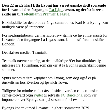
Den 22-årige Karl Etta Eyong
har været ganske godt scorende
for
Levante i den forgangne
La Liga
-sæson
, og derfor lurer et
skifte nu til
Tottenham
i
Premier League
.
Et klubskifte for den blot 22-årige camerouner, Karl Etta Eyong, kan
muligvis være på trapperne.
For spidsangriberen, der har scoret syv gange og lavet fire assists for
Levante i den forgangne La Liga-sæson, kan nu stå foran et skifte til
London.
Det skriver mediet, Teamtalk.
Teamtalk nævner nemlig, at den målfarlige 9’er har tiltrukket sig
interesse fra Tottenham, som ønsker at få Eyongs underskrift denne
sommer.
Spurs menes at føre kapløbet om Eyong, som dog også er på
ønskelisten hos Everton og Ipswich Town.
Tidligere for mindre end et års tid siden, var den camerounske
center-forward også
rygtet
til selveste
FC Barcelona
, som var
imponeret over Eyongs start på sæsonen for Levante.
Eyongs kontrakt med Levante udløber i sommeren 2029.