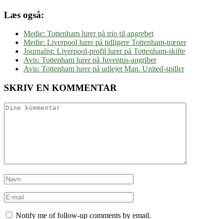
Læs også:
Medie: Tottenham lurer på trio til angrebet
Medie: Liverpool lurer på tidligere Tottenham-træner
Journalist: Liverpool-profil lurer på Tottenham-skifte
Avis: Tottenham lurer på Juventus-angriber
Avis: Tottenham lurer på udlejet Man. United-spiller
SKRIV EN KOMMENTAR
Notify me of follow-up comments by email.