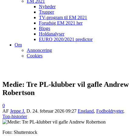
EM 2021
Nyheder
Trupper
TV-program til EM 2021
Forudsig EM 2021 her
Blogs
Holdanalyser
EURO 2020/2021 predictor
Om
Annoncering
Cookies
Medie: Tre PL-klubber vil gafle Andrew
Robertson
0
AF
Jeppe J.
D.
24. februar 2026 09:27
England
,
Fodboldrygter
,
Top-historier
Foto: Shutterstock