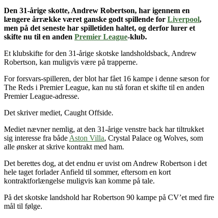
Den 31-årige skotte, Andrew Robertson,
har igennem en
længere årrække været ganske godt spillende for
Liverpool
,
men på det seneste har spilletiden haltet, og derfor lurer et
skifte nu til en anden
Premier League
-klub.
Et klubskifte for den 31-årige skotske landsholdsback, Andrew
Robertson, kan muligvis være på trapperne.
For forsvars-spilleren, der blot har fået 16 kampe i denne sæson for
The Reds i Premier League, kan nu stå foran et skifte til en anden
Premier League-adresse.
Det skriver mediet, Caught Offside.
Mediet nævner nemlig, at den 31-årige venstre back har tiltrukket
sig interesse fra både
Aston Villa
, Crystal Palace og Wolves, som
alle ønsker at skrive kontrakt med ham.
Det berettes dog, at det endnu er uvist om Andrew Robertson i det
hele taget forlader Anfield til sommer, eftersom en kort
kontraktforlængelse muligvis kan komme på tale.
På det skotske landshold har Robertson 90 kampe på CV’et med fire
mål til følge.