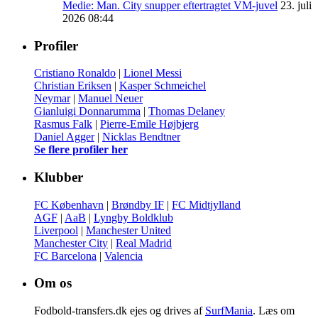
Medie: Man. City snupper eftertragtet VM-juvel
23. juli
2026 08:44
Profiler
Cristiano Ronaldo
|
Lionel Messi
Christian Eriksen
|
Kasper Schmeichel
Neymar
|
Manuel Neuer
Gianluigi Donnarumma
|
Thomas Delaney
Rasmus Falk
|
Pierre-Emile Højbjerg
Daniel Agger
|
Nicklas Bendtner
Se flere profiler her
Klubber
FC København
|
Brøndby IF
|
FC Midtjylland
AGF
|
AaB
|
Lyngby Boldklub
Liverpool
|
Manchester United
Manchester City
|
Real Madrid
FC Barcelona
|
Valencia
Om os
Fodbold-transfers.dk ejes og drives af
SurfMania
. Læs om