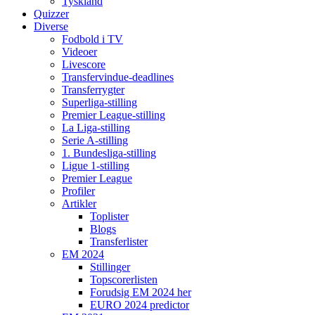
Tyskland
Quizzer
Diverse
Fodbold i TV
Videoer
Livescore
Transfervindue-deadlines
Transferrygter
Superliga-stilling
Premier League-stilling
La Liga-stilling
Serie A-stilling
1. Bundesliga-stilling
Ligue 1-stilling
Premier League
Profiler
Artikler
Toplister
Blogs
Transferlister
EM 2024
Stillinger
Topscorerlisten
Forudsig EM 2024 her
EURO 2024 predictor