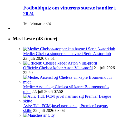
Fodboldquiz om vinterens største handler i
2024
16. februar 2024
Mest læste (48 timer)
Medie: Chelsea-stopper kan havne i Serie A-storklub
23. juli 2026 08:51
Officielt: Chelsea køber Aston Villa-profil
21. juli 2026
22:50
Medie: Arsenal og Chelsea vil kapre Bournemouth-
midt
22. juli 2026 07:58
Avis: Tidl. FCM-juvel nærmer sig Premier League-
skifte
22. juli 2026 08:04