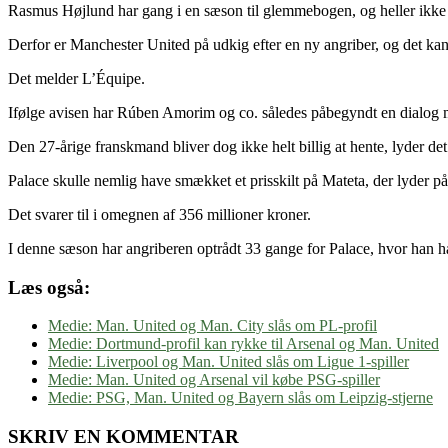
Rasmus Højlund har gang i en sæson til glemmebogen, og heller ikke 
Derfor er Manchester United på udkig efter en ny angriber, og det kan
Det melder L’Équipe.
Ifølge avisen har Rúben Amorim og co. således påbegyndt en dialog 
Den 27-årige franskmand bliver dog ikke helt billig at hente, lyder det
Palace skulle nemlig have smækket et prisskilt på Mateta, der lyder p
Det svarer til i omegnen af 356 millioner kroner.
I denne sæson har angriberen optrådt 33 gange for Palace, hvor han h
Læs også:
Medie: Man. United og Man. City slås om PL-profil
Medie: Dortmund-profil kan rykke til Arsenal og Man. United
Medie: Liverpool og Man. United slås om Ligue 1-spiller
Medie: Man. United og Arsenal vil købe PSG-spiller
Medie: PSG, Man. United og Bayern slås om Leipzig-stjerne
SKRIV EN KOMMENTAR