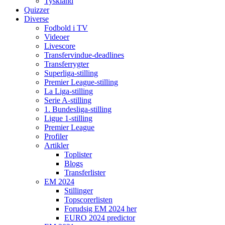
Tyskland
Quizzer
Diverse
Fodbold i TV
Videoer
Livescore
Transfervindue-deadlines
Transferrygter
Superliga-stilling
Premier League-stilling
La Liga-stilling
Serie A-stilling
1. Bundesliga-stilling
Ligue 1-stilling
Premier League
Profiler
Artikler
Toplister
Blogs
Transferlister
EM 2024
Stillinger
Topscorerlisten
Forudsig EM 2024 her
EURO 2024 predictor