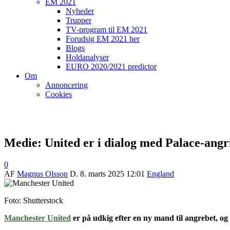
EM 2021
Nyheder
Trupper
TV-program til EM 2021
Forudsig EM 2021 her
Blogs
Holdanalyser
EURO 2020/2021 predictor
Om
Annoncering
Cookies
Medie: United er i dialog med Palace-angr
0
AF
Magnus Olsson
D.
8. marts 2025 12:01
England
Foto: Shutterstock
Manchester United
er på udkig efter en ny mand til angrebet, og