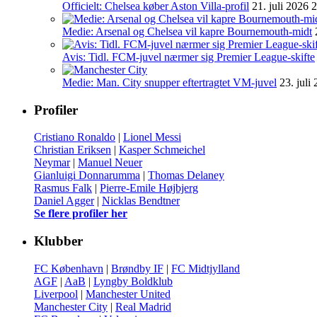
Officielt: Chelsea køber Aston Villa-profil
21. juli 2026 
Medie: Arsenal og Chelsea vil kapre Bournemouth-midt
Avis: Tidl. FCM-juvel nærmer sig Premier League-skifte
Medie: Man. City snupper eftertragtet VM-juvel
23. juli
Profiler
Cristiano Ronaldo
|
Lionel Messi
Christian Eriksen
|
Kasper Schmeichel
Neymar
|
Manuel Neuer
Gianluigi Donnarumma
|
Thomas Delaney
Rasmus Falk
|
Pierre-Emile Højbjerg
Daniel Agger
|
Nicklas Bendtner
Se flere profiler her
Klubber
FC København
|
Brøndby IF
|
FC Midtjylland
AGF
|
AaB
|
Lyngby Boldklub
Liverpool
|
Manchester United
Manchester City
|
Real Madrid