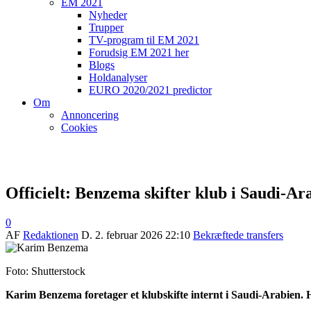
EM 2021
Nyheder
Trupper
TV-program til EM 2021
Forudsig EM 2021 her
Blogs
Holdanalyser
EURO 2020/2021 predictor
Om
Annoncering
Cookies
Officielt: Benzema skifter klub i Saudi-Ar
0
AF
Redaktionen
D.
2. februar 2026 22:10
Bekræftede transfers
Foto: Shutterstock
Karim Benzema foretager et klubskifte internt i Saudi-Arabien. Han