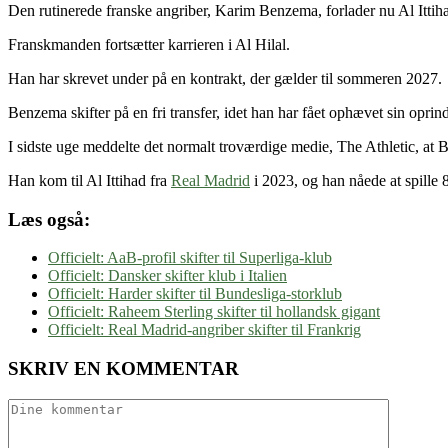
Den rutinerede franske angriber, Karim Benzema, forlader nu Al Ittihad
Franskmanden fortsætter karrieren i Al Hilal.
Han har skrevet under på en kontrakt, der gælder til sommeren 2027.
Benzema skifter på en fri transfer, idet han har fået ophævet sin oprin
I sidste uge meddelte det normalt troværdige medie, The Athletic, at B
Han kom til Al Ittihad fra
Real Madrid
i 2023, og han nåede at spille 
Læs også:
Officielt: AaB-profil skifter til Superliga-klub
Officielt: Dansker skifter klub i Italien
Officielt: Harder skifter til Bundesliga-storklub
Officielt: Raheem Sterling skifter til hollandsk gigant
Officielt: Real Madrid-angriber skifter til Frankrig
SKRIV EN KOMMENTAR