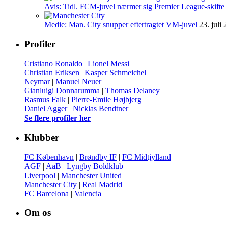
Avis: Tidl. FCM-juvel nærmer sig Premier League-skifte
Medie: Man. City snupper eftertragtet VM-juvel
23. juli
Profiler
Cristiano Ronaldo
|
Lionel Messi
Christian Eriksen
|
Kasper Schmeichel
Neymar
|
Manuel Neuer
Gianluigi Donnarumma
|
Thomas Delaney
Rasmus Falk
|
Pierre-Emile Højbjerg
Daniel Agger
|
Nicklas Bendtner
Se flere profiler her
Klubber
FC København
|
Brøndby IF
|
FC Midtjylland
AGF
|
AaB
|
Lyngby Boldklub
Liverpool
|
Manchester United
Manchester City
|
Real Madrid
FC Barcelona
|
Valencia
Om os