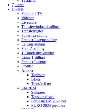
Tyskland
Quizzer
Diverse
Fodbold i TV
Videoer
Livescore
Transfervindue-deadlines
Transferrygter
Superliga-stilling
Premier League-stilling
La Liga-stilling
Serie A-stilling
1. Bundesliga-stilling
Ligue 1-stilling
Premier League
Profiler
Artikler
Toplister
Blogs
Transferlister
EM 2024
Stillinger
Topscorerlisten
Forudsig EM 2024 her
EURO 2024 predictor