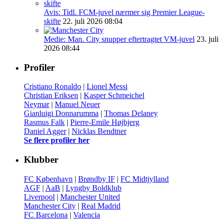
Avis: Tidl. FCM-juvel nærmer sig Premier League-
skifte
22. juli 2026 08:04
Medie: Man. City snupper eftertragtet VM-juvel
23. juli
2026 08:44
Profiler
Cristiano Ronaldo
|
Lionel Messi
Christian Eriksen
|
Kasper Schmeichel
Neymar
|
Manuel Neuer
Gianluigi Donnarumma
|
Thomas Delaney
Rasmus Falk
|
Pierre-Emile Højbjerg
Daniel Agger
|
Nicklas Bendtner
Se flere profiler her
Klubber
FC København
|
Brøndby IF
|
FC Midtjylland
AGF
|
AaB
|
Lyngby Boldklub
Liverpool
|
Manchester United
Manchester City
|
Real Madrid
FC Barcelona
|
Valencia