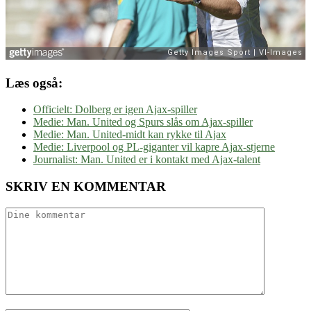
Læs også:
Officielt: Dolberg er igen Ajax-spiller
Medie: Man. United og Spurs slås om Ajax-spiller
Medie: Man. United-midt kan rykke til Ajax
Medie: Liverpool og PL-giganter vil kapre Ajax-stjerne
Journalist: Man. United er i kontakt med Ajax-talent
SKRIV EN KOMMENTAR