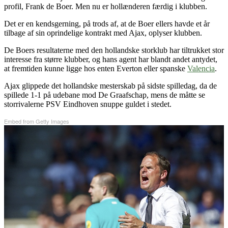
profil, Frank de Boer. Men nu er hollænderen færdig i klubben.
Det er en kendsgerning, på trods af, at de Boer ellers havde et år
tilbage af sin oprindelige kontrakt med Ajax, oplyser klubben.
De Boers resultaterne med den hollandske storklub har tiltrukket stor
interesse fra større klubber, og hans agent har blandt andet antydet,
at fremtiden kunne ligge hos enten Everton eller spanske
Valencia
.
Ajax glippede det hollandske mesterskab på sidste spilledag, da de
spillede 1-1 på udebane mod De Graafschap, mens de måtte se
storrivalerne PSV Eindhoven snuppe guldet i stedet.
Embed from Getty Images