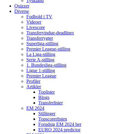
Tyskland
Quizzer
Diverse
Fodbold i TV
Videoer
Livescore
Transfervindue-deadlines
Transferrygter
Superliga-stilling
Premier League-stilling
La Liga-stilling
Serie A-stilling
1. Bundesliga-stilling
Ligue 1-stilling
Premier League
Profiler
Artikler
Toplister
Blogs
Transferlister
EM 2024
Stillinger
Topscorerlisten
Forudsig EM 2024 her
EURO 2024 predictor