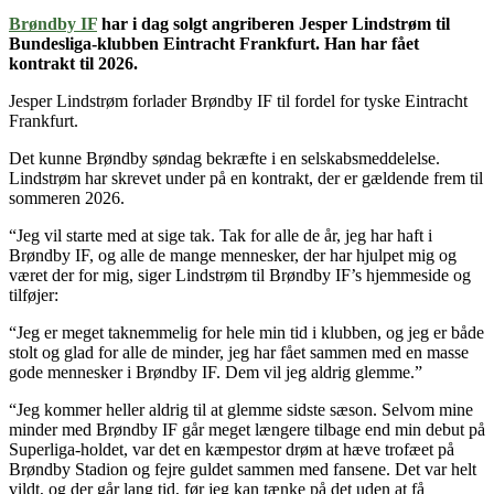
Brøndby IF
har i dag solgt angriberen Jesper Lindstrøm til
Bundesliga-klubben Eintracht Frankfurt. Han har fået
kontrakt til 2026.
Jesper Lindstrøm forlader Brøndby IF til fordel for tyske Eintracht
Frankfurt.
Det kunne Brøndby søndag bekræfte i en selskabsmeddelelse.
Lindstrøm har skrevet under på en kontrakt, der er gældende frem til
sommeren 2026.
“Jeg vil starte med at sige tak. Tak for alle de år, jeg har haft i
Brøndby IF, og alle de mange mennesker, der har hjulpet mig og
været der for mig, siger Lindstrøm til Brøndby IF’s hjemmeside og
tilføjer:
“Jeg er meget taknemmelig for hele min tid i klubben, og jeg er både
stolt og glad for alle de minder, jeg har fået sammen med en masse
gode mennesker i Brøndby IF. Dem vil jeg aldrig glemme.”
“Jeg kommer heller aldrig til at glemme sidste sæson. Selvom mine
minder med Brøndby IF går meget længere tilbage end min debut på
Superliga-holdet, var det en kæmpestor drøm at hæve trofæet på
Brøndby Stadion og fejre guldet sammen med fansene. Det var helt
vildt, og der går lang tid, før jeg kan tænke på det uden at få