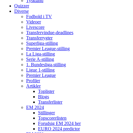
Tyskland
Quizzer
Diverse
Fodbold i TV
Videoer
Livescore
Transfervindue-deadlines
Transferrygter
Superliga-stilling
Premier League-stilling
La Liga-stilling
Serie A-stilling
1. Bundesliga-stilling
Ligue 1-stilling
Premier League
Profiler
Artikler
Toplister
Blogs
Transferlister
EM 2024
Stillinger
Topscorerlisten
Forudsig EM 2024 her
EURO 2024 predictor