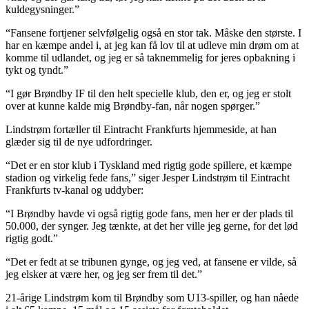
kuldegysninger.”
“Fansene fortjener selvfølgelig også en stor tak. Måske den største. I
har en kæmpe andel i, at jeg kan få lov til at udleve min drøm om at
komme til udlandet, og jeg er så taknemmelig for jeres opbakning i
tykt og tyndt.”
“I gør Brøndby IF til den helt specielle klub, den er, og jeg er stolt
over at kunne kalde mig Brøndby-fan, når nogen spørger.”
Lindstrøm fortæller til Eintracht Frankfurts hjemmeside, at han
glæder sig til de nye udfordringer.
“Det er en stor klub i Tyskland med rigtig gode spillere, et kæmpe
stadion og virkelig fede fans,” siger Jesper Lindstrøm til Eintracht
Frankfurts tv-kanal og uddyber:
“I Brøndby havde vi også rigtig gode fans, men her er der plads til
50.000, der synger. Jeg tænkte, at det her ville jeg gerne, for det lød
rigtig godt.”
“Det er fedt at se tribunen gynge, og jeg ved, at fansene er vilde, så
jeg elsker at være her, og jeg ser frem til det.”
21-årige Lindstrøm kom til Brøndby som U13-spiller, og han nåede