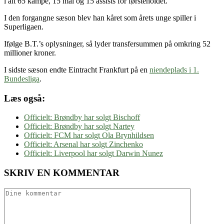
i alt 65 kampe, 15 mål og 15 assists for førsteholdet.
I den forgangne sæson blev han kåret som årets unge spiller i
Superligaen.
Ifølge B.T.’s oplysninger, så lyder transfersummen på omkring 52
millioner kroner.
I sidste sæson endte Eintracht Frankfurt på en
niendeplads i 1.
Bundesliga
.
Læs også:
Officielt: Brøndby har solgt Bischoff
Officielt: Brøndby har solgt Nartey
Officielt: FCM har solgt Ola Brynhildsen
Officielt: Arsenal har solgt Zinchenko
Officielt: Liverpool har solgt Darwin Nunez
SKRIV EN KOMMENTAR