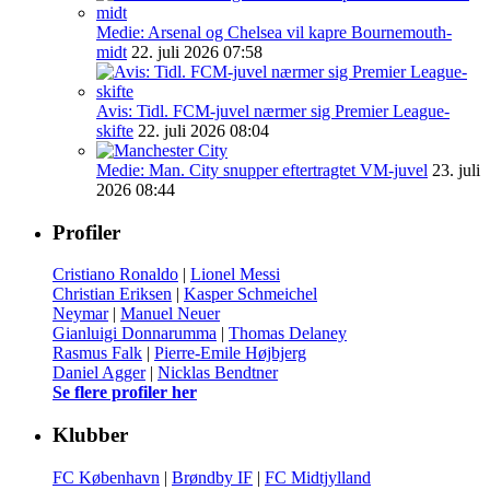
Medie: Arsenal og Chelsea vil kapre Bournemouth-
midt
22. juli 2026 07:58
Avis: Tidl. FCM-juvel nærmer sig Premier League-
skifte
22. juli 2026 08:04
Medie: Man. City snupper eftertragtet VM-juvel
23. juli
2026 08:44
Profiler
Cristiano Ronaldo
|
Lionel Messi
Christian Eriksen
|
Kasper Schmeichel
Neymar
|
Manuel Neuer
Gianluigi Donnarumma
|
Thomas Delaney
Rasmus Falk
|
Pierre-Emile Højbjerg
Daniel Agger
|
Nicklas Bendtner
Se flere profiler her
Klubber
FC København
|
Brøndby IF
|
FC Midtjylland