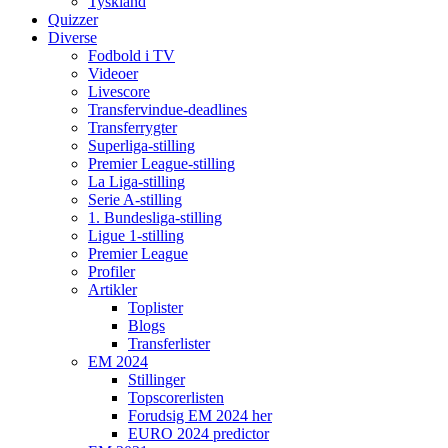
Tyskland
Quizzer
Diverse
Fodbold i TV
Videoer
Livescore
Transfervindue-deadlines
Transferrygter
Superliga-stilling
Premier League-stilling
La Liga-stilling
Serie A-stilling
1. Bundesliga-stilling
Ligue 1-stilling
Premier League
Profiler
Artikler
Toplister
Blogs
Transferlister
EM 2024
Stillinger
Topscorerlisten
Forudsig EM 2024 her
EURO 2024 predictor