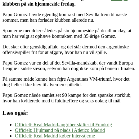
klubben på sin hjemmeside fredag.
Papu Gomez havde egentlig kontrakt med Sevilla frem til næste
sommer, men han forlader klubben allerede nu.
Spanierne meddeler således på sin hjemmeside på deadline day, at
man har valgt at ophæve kontrakten med 35-årige Gomez.
Det sker efter gensidig aftale, og det står dermed den argentinske
offensivspiller frit for at afgøre, hvor han nu vil spille.
Papu Gomez var en del af det Sevilla-mandskab, der vandt Europa
League i sidste sæson, selvom han dog ikke kom på banen i finalen.
På samme måde kunne han fejre Argentinas VM-triumf, hvor det
dog heller ikke blev til alverden spilletid.
Papu Gomez nåede samlet set 90 kampe for den spanske storklub,
hvor han kvitterede med ti fuldtræffere og seks oplæg til mål.
Læs også:
Officielt: Real Madrid-angriber skifter til Frankrig
Officielt: Hjulmand på plads i Atletico Madrid
Officielt: Real Madrid køber Inter-stjerne