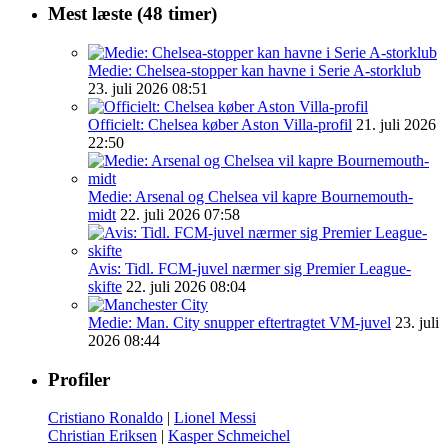
Mest læste (48 timer)
Medie: Chelsea-stopper kan havne i Serie A-storklub
23. juli 2026 08:51
Officielt: Chelsea køber Aston Villa-profil
21. juli 2026
22:50
Medie: Arsenal og Chelsea vil kapre Bournemouth-
midt
22. juli 2026 07:58
Avis: Tidl. FCM-juvel nærmer sig Premier League-
skifte
22. juli 2026 08:04
Medie: Man. City snupper eftertragtet VM-juvel
23. juli
2026 08:44
Profiler
Cristiano Ronaldo
|
Lionel Messi
Christian Eriksen
|
Kasper Schmeichel