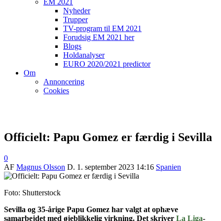
EM 2021
Nyheder
Trupper
TV-program til EM 2021
Forudsig EM 2021 her
Blogs
Holdanalyser
EURO 2020/2021 predictor
Om
Annoncering
Cookies
Officielt: Papu Gomez er færdig i Sevilla
0
AF
Magnus Olsson
D.
1. september 2023 14:16
Spanien
Foto: Shutterstock
Sevilla og 35-årige Papu Gomez har valgt at ophæve
samarbejdet med øjeblikkelig virkning. Det skriver
La Liga
-