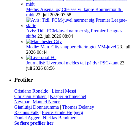
Medie: Arsenal og Chelsea vil kapre Bournemouth-
midt
22. juli 2026 07:58
Avis: Tidl. FCM-juvel nærmer sig Premier League-
skifte
22. juli 2026 08:04
Medie: Man. City snupper eftertragtet VM-juvel
23. juli
2026 08:44
Journalist: Liverpool meldes tæt på dyr PSG-kant
23.
juli 2026 08:56
Profiler
Cristiano Ronaldo
|
Lionel Messi
Christian Eriksen
|
Kasper Schmeichel
Neymar
|
Manuel Neuer
Gianluigi Donnarumma
|
Thomas Delaney
Rasmus Falk
|
Pierre-Emile Højbjerg
Daniel Agger
|
Nicklas Bendtner
Se flere profiler her