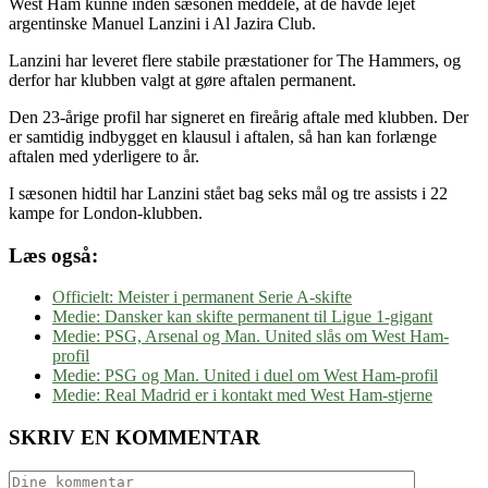
West Ham kunne inden sæsonen meddele, at de havde lejet
argentinske Manuel Lanzini i Al Jazira Club.
Lanzini har leveret flere stabile præstationer for The Hammers, og
derfor har klubben valgt at gøre aftalen permanent.
Den 23-årige profil har signeret en fireårig aftale med klubben. Der
er samtidig indbygget en klausul i aftalen, så han kan forlænge
aftalen med yderligere to år.
I sæsonen hidtil har Lanzini stået bag seks mål og tre assists i 22
kampe for London-klubben.
Læs også:
Officielt: Meister i permanent Serie A-skifte
Medie: Dansker kan skifte permanent til Ligue 1-gigant
Medie: PSG, Arsenal og Man. United slås om West Ham-
profil
Medie: PSG og Man. United i duel om West Ham-profil
Medie: Real Madrid er i kontakt med West Ham-stjerne
SKRIV EN KOMMENTAR