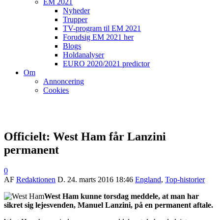
EM 2021
Nyheder
Trupper
TV-program til EM 2021
Forudsig EM 2021 her
Blogs
Holdanalyser
EURO 2020/2021 predictor
Om
Annoncering
Cookies
Officielt: West Ham får Lanzini
permanent
0
AF
Redaktionen
D.
24. marts 2016 18:46
England
,
Top-historier
West Ham kunne torsdag meddele, at man har
sikret sig lejesvenden, Manuel Lanzini, på en permanent aftale.