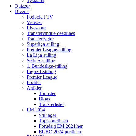
Tyskland
Quizzer
Diverse
Fodbold i TV
Videoer
Livescore
Transfervindue-deadlines
Transferrygter
Superliga-stilling
Premier League-stilling
La Liga-stilling
Serie A-stilling
1. Bundesliga-stilling
Ligue 1-stilling
Premier League
Profiler
Artikler
Toplister
Blogs
Transferlister
EM 2024
Stillinger
Topscorerlisten
Forudsig EM 2024 her
EURO 2024 predictor