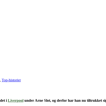
,
Top-historier
det i
Liverpool
under Arne Slot, og derfor
har han nu tiltrukket sig