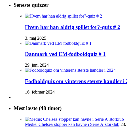
Seneste quizzer
Hvem har han aldrig spillet for?-quiz # 2
3. maj 2025
Danmark ved EM-fodboldquiz # 1
29. juni 2024
Fodboldquiz om vinterens største handler i
16. februar 2024
Mest læste (48 timer)
Medie: Chelsea-stopper kan havne i Serie A-storklub
23.