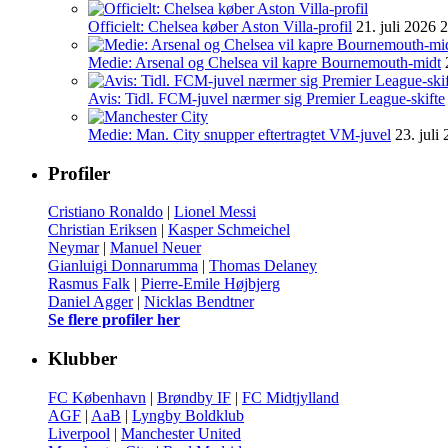
Officielt: Chelsea køber Aston Villa-profil
21. juli 2026 
Medie: Arsenal og Chelsea vil kapre Bournemouth-midt
Avis: Tidl. FCM-juvel nærmer sig Premier League-skifte
Medie: Man. City snupper eftertragtet VM-juvel
23. juli
Profiler
Cristiano Ronaldo
|
Lionel Messi
Christian Eriksen
|
Kasper Schmeichel
Neymar
|
Manuel Neuer
Gianluigi Donnarumma
|
Thomas Delaney
Rasmus Falk
|
Pierre-Emile Højbjerg
Daniel Agger
|
Nicklas Bendtner
Se flere profiler her
Klubber
FC København
|
Brøndby IF
|
FC Midtjylland
AGF
|
AaB
|
Lyngby Boldklub
Liverpool
|
Manchester United