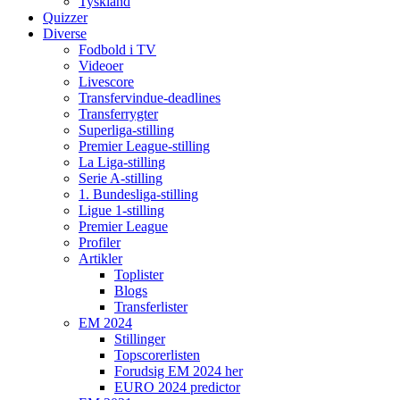
Tyskland
Quizzer
Diverse
Fodbold i TV
Videoer
Livescore
Transfervindue-deadlines
Transferrygter
Superliga-stilling
Premier League-stilling
La Liga-stilling
Serie A-stilling
1. Bundesliga-stilling
Ligue 1-stilling
Premier League
Profiler
Artikler
Toplister
Blogs
Transferlister
EM 2024
Stillinger
Topscorerlisten
Forudsig EM 2024 her
EURO 2024 predictor