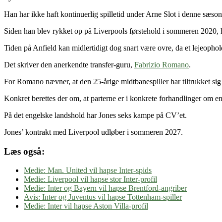
Han har ikke haft kontinuerlig spilletid under Arne Slot i denne sæson
Siden han blev rykket op på Liverpools førstehold i sommeren 2020, h
Tiden på Anfield kan midlertidigt dog snart være ovre, da et lejeophold 
Det skriver den anerkendte transfer-guru,
Fabrizio Romano
.
For Romano nævner, at den 25-årige midtbanespiller har tiltrukket sig i
Konkret berettes der om, at parterne er i konkrete forhandlinger om en
På det engelske landshold har Jones seks kampe på CV’et.
Jones’ kontrakt med Liverpool udløber i sommeren 2027.
Læs også:
Medie: Man. United vil hapse Inter-spids
Medie: Liverpool vil hapse stor Inter-profil
Medie: Inter og Bayern vil hapse Brentford-angriber
Avis: Inter og Juventus vil hapse Tottenham-spiller
Medie: Inter vil hapse Aston Villa-profil