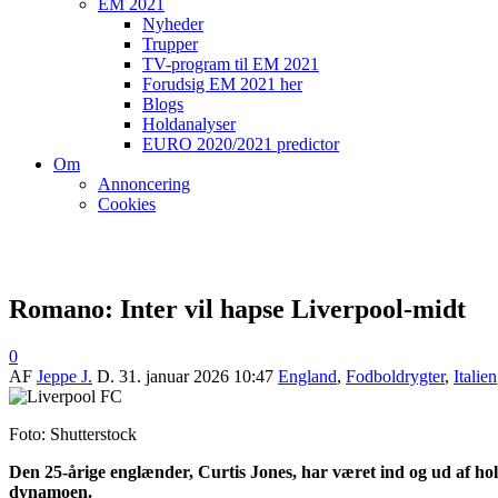
EM 2021
Nyheder
Trupper
TV-program til EM 2021
Forudsig EM 2021 her
Blogs
Holdanalyser
EURO 2020/2021 predictor
Om
Annoncering
Cookies
Romano: Inter vil hapse Liverpool-midt
0
AF
Jeppe J.
D.
31. januar 2026 10:47
England
,
Fodboldrygter
,
Italien
Foto: Shutterstock
Den 25-årige englænder, Curtis Jones, har været ind og ud af hol
dynamoen.