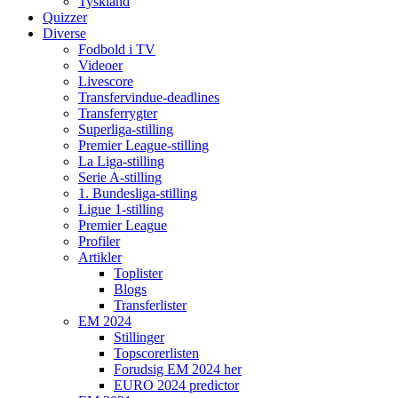
Tyskland
Quizzer
Diverse
Fodbold i TV
Videoer
Livescore
Transfervindue-deadlines
Transferrygter
Superliga-stilling
Premier League-stilling
La Liga-stilling
Serie A-stilling
1. Bundesliga-stilling
Ligue 1-stilling
Premier League
Profiler
Artikler
Toplister
Blogs
Transferlister
EM 2024
Stillinger
Topscorerlisten
Forudsig EM 2024 her
EURO 2024 predictor