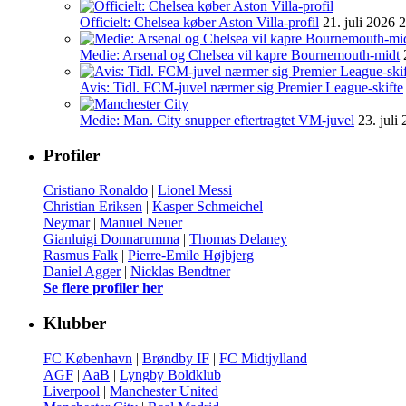
Officielt: Chelsea køber Aston Villa-profil
21. juli 2026 
Medie: Arsenal og Chelsea vil kapre Bournemouth-midt
Avis: Tidl. FCM-juvel nærmer sig Premier League-skifte
Medie: Man. City snupper eftertragtet VM-juvel
23. juli
Profiler
Cristiano Ronaldo
|
Lionel Messi
Christian Eriksen
|
Kasper Schmeichel
Neymar
|
Manuel Neuer
Gianluigi Donnarumma
|
Thomas Delaney
Rasmus Falk
|
Pierre-Emile Højbjerg
Daniel Agger
|
Nicklas Bendtner
Se flere profiler her
Klubber
FC København
|
Brøndby IF
|
FC Midtjylland
AGF
|
AaB
|
Lyngby Boldklub
Liverpool
|
Manchester United