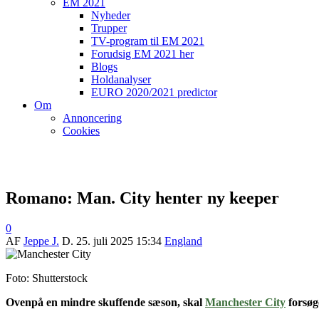
EM 2021
Nyheder
Trupper
TV-program til EM 2021
Forudsig EM 2021 her
Blogs
Holdanalyser
EURO 2020/2021 predictor
Om
Annoncering
Cookies
Romano: Man. City henter ny keeper
0
AF
Jeppe J.
D.
25. juli 2025 15:34
England
Foto: Shutterstock
Ovenpå en mindre skuffende sæson, skal
Manchester City
forsøg