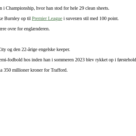
n i Championship, hvor han stod for hele 29 clean sheets.
ke Burnley op til
Premier League
i suveræn stil med 100 point.
ære ovre for englænderen.
ity og den 22-årige engelske keeper.
ademi-fodbold hos inden han i sommeren 2023 blev rykket op i førstehol
a 350 millioner kroner for Trafford.