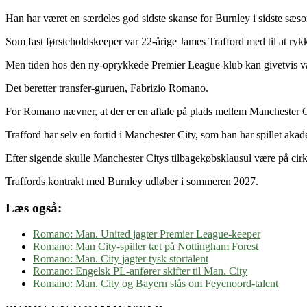
Han har været en særdeles god sidste skanse for Burnley i sidste sæso
Som fast førsteholdskeeper var 22-årige James Trafford med til at ryk
Men tiden hos den ny-oprykkede Premier League-klub kan givetvis v
Det beretter transfer-guruen, Fabrizio Romano.
For Romano nævner, at der er en aftale på plads mellem Manchester C
Trafford har selv en fortid i Manchester City, som han har spillet ak
Efter sigende skulle Manchester Citys tilbagekøbsklausul være på cirk
Traffords kontrakt med Burnley udløber i sommeren 2027.
Læs også:
Romano: Man. United jagter Premier League-keeper
Romano: Man City-spiller tæt på Nottingham Forest
Romano: Man. City jagter tysk stortalent
Romano: Engelsk PL-anfører skifter til Man. City
Romano: Man. City og Bayern slås om Feyenoord-talent